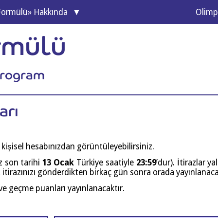
 For­mü­lü» Hakkında
Olim­pi
ormülü
program
arı
 kişi­sel hesa­bı­nız­dan görüntüleyebilirsiniz.
­raz son tari­hi
13 Ocak
Tür­ki­ye saatiy­le
23:59
’dur). İtir­azl­ar ya
ı, iti­ra­zı­nı­zı gön­der­dik­ten bir­kaç gün son­ra ora­da yayınlanac
 ve geç­me puan­la­rı yayınlanacaktır.