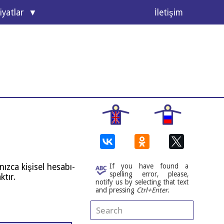
­yat­lar
İlet­iş­im
l­nız­ca kişi­sel hesa­bı­
If you have found a
spelling error, please,
aktır.
notify us by selecting that text
and pressing
Ctrl+Enter
.