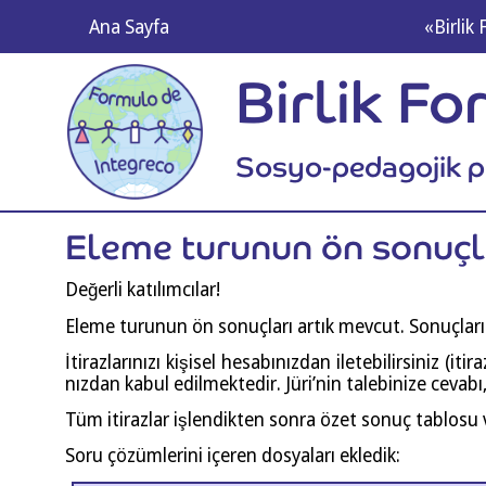
Ana Say­fa
«Bir­lik
Birlik F
Sosyo-pedagojik 
Ele­me turu­nun ön sonuçl
Değer­li katılımcılar!
Ele­me turu­nun ön sonuç­la­rı artık mev­cut. Sonuç­la­rı
İtir­azl­ar­ın­ızı kişi­sel hesa­bı­nız­dan ile­te­bi­lir­si­niz (iti
nız­dan kabul edil­mek­te­dir. Jüri­’­nin tale­bi­ni­ze ceva­b
Tüm iti­raz­lar işlen­dik­ten son­ra özet sonuç tab­lo­su
Soru çözüm­le­ri­ni içe­ren dos­ya­la­rı ekledik: