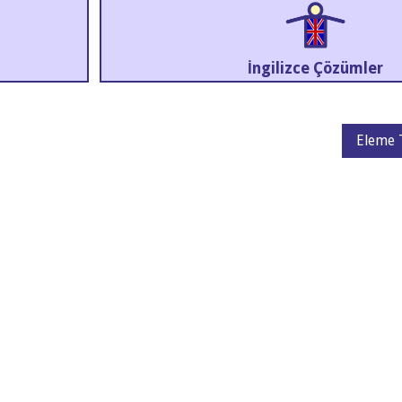
İng­il­izce Çözümler
Eleme 