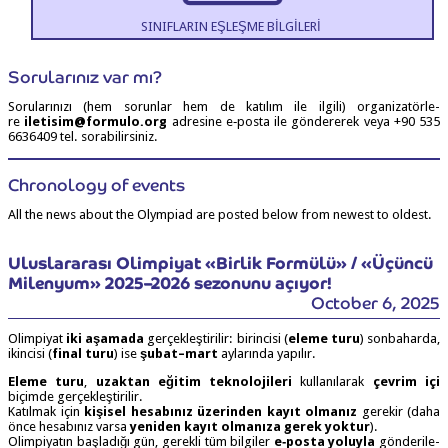
SINIF­LA­RIN EŞLEŞ­ME BİLGİLERİ
Soru­la­rı­nız var mı?
Soru­la­rı­nı­zı (hem sorun­lar hem de katı­lım ile ilgi­li) orga­ni­za­tör­le­
re
iletisim@​formulo.​org
adre­si­ne e‑posta ile gön­de­re­rek veya +90 535
6636409 tel. sorabilirsiniz.
Chronology of events
All the news about the Olympiad are posted below from newest to oldest.
Ulus­la­ra­ra­sı Olim­pi­yat «Bir­lik For­mü­lü» / «Üçün­cü
Milen­yum» 2025–2026 sezo­nu­nu açıyor!
October 6, 2025
Olim­pi­yat
iki aşa­ma­da
ger­çek­leş­ti­ri­lir: birin­ci­si (
ele­me turu
) son­ba­har­da,
ikin­ci­si (
final turu
) ise
şubat–mart
ayla­rın­da yapılır.
Ele­me turu
,
uzak­tan eği­tim tek­no­lo­ji­le­ri
kul­la­nı­la­rak
çev­rim içi
biçim­de ger­çek­leş­ti­ri­lir.
Katıl­mak için
kişi­sel hesa­bı­nız üze­rin­den kayıt olma­nız
gere­kir (daha
önce hesa­bı­nız var­sa
yeni­den kayıt olma­nı­za gerek yok­tur
).
Olim­pi­ya­tın baş­la­dı­ğı gün, gerek­li tüm bil­gi­ler
e‑posta yoluy­la
gön­de­ri­le­