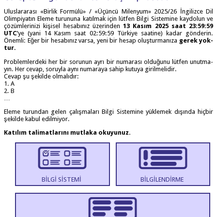
Ulus­la­ra­ra­sı «Bir­lik For­mü­lü» / «Üçün­cü Milen­yum» 2025/26 İng­il­izce Dil
Olim­pi­ya­tın Ele­me turu­nu­na katıl­mak için lüt­fen Bil­gi Sis­te­mi­ne kay­do­lun ve
çözüm­le­ri­ni­zi kişi­sel hesa­bı­nız üze­rin­den
13 Kasım 2025 saat 23:59:59
UTC
’ye (yani 14 Kasım saat 02:59:59 Tür­ki­ye saati­ne) kadar gön­de­rin.
Önem­li: Eğer bir hesa­bı­nız var­sa, yeni bir hesap oluş­tur­ma­nı­za
gerek yok­
tur.
Prob­lem­ler­de­ki her bir soru­nun ayrı bir numa­ra­sı oldu­ğu­nu lüt­fen unut­ma­
yın. Her cevap, soruy­la aynı numa­ra­ya sahip kutu­ya girilmelidir.
Cevap şu şekil­de olmalıdır:
1. A
2. B
…
Ele­me turun­dan gelen çalış­ma­la­rı Bil­gi Sis­te­mi­ne yük­le­mek dışın­da hiç­bir
şekil­de kabul edilmiyor.
Katı­lım tali­mat­la­rı­nı mut­la­ka okuyunuz.
BİLGİ SİSTEMİ
BİLGİLENDİRME