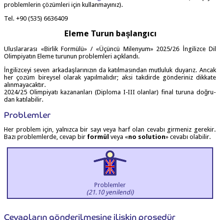
prob­lem­le­rin çözüm­le­ri için kullanmayınız).
Tel. +90 (535) 6636409
Ele­me Turun başlangıcı
Ulus­la­ra­ra­sı «Bir­lik For­mü­lü» / «Üçün­cü Milen­yum» 2025/26 İng­il­izce Dil
Olim­pi­ya­tın Ele­me turu­nun prob­lem­le­ri açıklandı.
İng­il­izc­eyi seven arka­daş­la­rı­nı­zın da katıl­ma­sın­dan mut­lu­luk duya­rız. Ancak
her çozüm birey­sel ola­rak yapıl­ma­lı­dır; aksi tak­dir­de gön­de­ri­niz dik­ka­te
alınmayacaktır.
2024/25 Olim­pi­ya­tı kaza­nan­la­rı (Dip­lo­ma I‑III olan­lar) final turu­na doğ­ru­
dan katılabilir.
Prob­lem­ler
Her prob­lem için, yal­nız­ca bir sayı veya harf olan ceva­bı gir­me­niz gere­kir.
Bazı prob­lem­ler­de, cevap bir
for­mül
veya «
no solu­ti­on
» ceva­bı olabilir.
Problemler
(21.10 yeni­len­di)
Cevap­la­rın gön­de­ril­me­si­ne iliş­kin prosedür