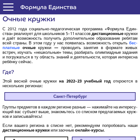
Формула Единства
Очные круж­ки
С 2012 года соци­аль­но-педа­го­ги­че­ская про­грам­ма «Фор­му­ла Един­
ства» реа­ли­зу­ет для школь­ни­ков 5–11 клас­сов
дистан­ци­он­ные
круж­ки
и даёт воз­мож­ность полу­чить допол­ни­тель­ное обра­зо­ва­ние ребя­там
всей стра­ны. В этом году у нас появи­лась воз­мож­ность открыть
бес­
плат­ные
очные
круж­ки
—
про­во­дить заня­тия в фор­ма­те живых
встреч, изу­чать «нешколь­ные» темы, раз­би­рать олим­пи­ад­ные зада­ния
и погру­жать­ся в ту область зна­ний и дея­тель­но­сти, кото­рая инте­рес­на
ребён­ку сейчас.
Где?
Этой вес­ной очные круж­ки
на 2022–23 учеб­ный год
откро­ют­ся в
несколь­ких регионах:
Санкт-Петер­бург
Груп­пы пред­ме­тов в каж­дом реги­оне раз­ные — нажи­май­те на инте­ре­су­
ю­щий вас субъ­ект выше, зна­комь­тесь со спис­ком пред­ла­га­е­мых круж­
ков и записывайтесь!
Если ваше­го реги­о­на в спис­ке нет, реко­мен­ду­ем попро­бо­вать наши
дистан­ци­он­ные круж­ки
или заоч­ные
онлайн-кур­сы
.