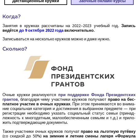
Дистан­ци­он­ные кружки
Заоч­ные онлайн-
кур­сы
Когда?
Заня­тия в круж­ках рас­счи­та­ны на 2022–2023 учеб­ный год.
Запись
ведёт­ся
до 9 октяб­ря 2022 года
включительно.
Запи­сы­вать­ся на несколь­ко круж­ков мож­но и даже нужно.
Сколь­ко?
Очные круж­ки реа­ли­зу­ют­ся
при под­держ­ке Фон­да Пре­зи­дент­ских
гран­тов
, бла­го­да­ря чему участ­ни­ки круж­ков полу­ча­ют
пра­во на бес­
плат­ное уча­стие в очных круж­ках
. При этом при­ни­ма­ют­ся во вни­ма­
ние соци­аль­ная кате­го­рия и дости­же­ния в выбран­ном пред­ме­те — при
реги­стра­ции необ­хо­ди­мо ука­зать соци­аль­ный ста­тус семьи (при­над­
леж­ность к мно­го­дет­ным, мало­обес­пе­чен­ным семьям и т.д.) и при­ло­
жить под­твер­жда­ю­щие документы.
Так­же участ­ни­ки очных круж­ков полу­чат
пра­во на льгот­ную путёв­ку
(со скид­кой до 50%)
на зим­ние и лет­ние сме­ны лаге­ря «Фор­му­ла