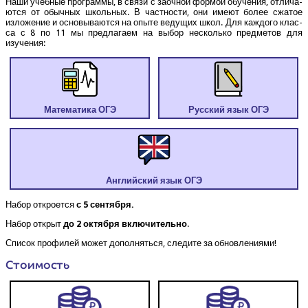
Наши учеб­ные про­грам­мы, в свя­зи с заоч­ной фор­мой обу­че­ния, отли­ча­
ют­ся от обыч­ных школь­ных. В част­но­сти, они име­ют более сжа­тое
изло­же­ние и осно­вы­ва­ют­ся на опы­те веду­щих школ. Для каж­до­го клас­
са с 8 по 11 мы пред­ла­га­ем на выбор несколь­ко пред­ме­тов для
изучения:
Мате­ма­ти­ка ОГЭ
Рус­ский язык ОГЭ
Англий­ский язык ОГЭ
Набор откро­ет­ся
с 5 сентября.
Набор открыт
до 2 октяб­ря вклю­чи­тель­но
.
Спи­сок про­фи­лей может допол­нять­ся, сле­ди­те за обновлениями!
Сто­и­мость