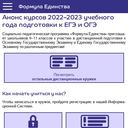
Формула Единства
Анонс кур­сов 2022–2023 учеб­но­го
года под­го­тов­ки к ЕГЭ и ОГЭ
Соци­аль­но-педа­го­ги­че­ская про­грам­ма «Фор­му­ла Един­ства» при­гла­ша­
ет школь­ни­ков 9–11 клас­сов к уча­стию в дистан­ци­он­ной под­го­тов­ке к
Основ­но­му Госу­дар­ствен­но­му Экза­ме­ну и Еди­но­му Госу­дар­ствен­но­му
Экза­ме­ну по раз­лич­ным предметам!
Посмотреть
осталь­ные дистан­ци­он­ные кружки
Как начать учить­ся у нас?
Что­бы запи­сать­ся в кру­жок, прой­ди­те реги­стра­цию в нашей Инфор­ма­
ци­он­ной Системе.