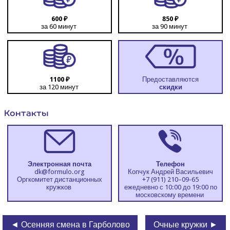
600 ₽
850 ₽
за 60 минут
за 90 минут
1100 ₽
Предоставляются
за 120 минут
скид­ки
Кон­так­ты
Элек­трон­ная почта
Теле­фон
dk@​formulo.​org
Коп­чук Андрей Васильевич
Орг­ко­ми­тет дистан­ци­он­ных
+7 (911) 210–09-65
кружков
еже­днев­но с 10:00 до 19:00 по
мос­ков­ско­му времени
◄ Осенняя смена в Гарболово
Очные кружки ►