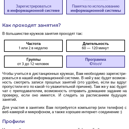
Зарегистрироваться
Памят­ка по использованию
в инфор­ма­ци­он­ной системе
инфор­ма­ци­он­ной системы
Как про­хо­дят занятия?
В боль­шин­стве круж­ков заня­тия про­хо­дят так:
Часто­та
Дли­тель­ность
1 или 2 в неделю
60 — 120 минут
Груп­пы
Про­грам­ма
от 3 до 12 человек
©VooV
Что­бы учить­ся в дистан­ци­он­ных круж­ках, Вам необ­хо­ди­мо заре­ги­стри­
ро­вать­ся в нашей инфор­ма­ци­он­ной систе­ме. В ней у вас будет воз­мож­
ность смот­реть запи­си про­шлых заня­тий (это удоб­но, если вы вдруг
про­пу­сти­ли его по какой-то ува­жи­тель­ной при­чине). Там же у вас будет
чат с пре­по­да­ва­те­лем, воз­мож­ность отпра­вить домаш­нее зада­ние на
про­вер­ку, если оно име­ет­ся. И сле­дить за рас­пи­са­ни­ем буду­щих
занятий.
Для уча­стия в заня­ти­ях Вам потре­бу­ет­ся ком­пью­тер (или теле­фон) с
веб-каме­рой и мик­ро­фо­ном, а так­же хоро­шее интернет-соединение :)
Про­фи­ли