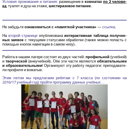
Усло­вия про­жи­ва­ния и пита­ния:
раз­ме­ще­ние в
ком­на­тах
по 2 чело­ве­
ка
, туа­лет и душ на эта­же,
шести­ра­зо­вое пита­ние
.
Не забудь­те
озна­ко­мить­ся с «памят­кой участ­ни­ка»
—
ссыл­ка
.
На
вто­рой стра­ни­це
опуб­ли­ко­ва­на
интер­ак­тив­ная таб­ли­ца полу­чен­
ных заявок
с теку­щи­ми ста­ту­са­ми обра­бот­ки (так­же мож­но попасть с
помо­щью кно­пок нави­га­ции в самом низу).
Рабо­та в нашем лаге­ре состо­ит из двух частей:
про­филь­ной
(учеб­ной)
и
твор­че­ской
(вне­учеб­ной). Обе эти части явля­ют­ся
обя­за­тель­ны­ми
и обра­зо­ва­тель­ны­ми
! Орга­ни­зу­ют эту рабо­ту педа­го­ги: пре­по­да­ва­те­
ли про­фи­ля и вожатые.
Этим летом мы пред­ла­га­ем ребя­там с 7 клас­са (по состо­я­нию на
2016/17 учеб­ный год) прой­ти про­грам­му дан­ных учебных…