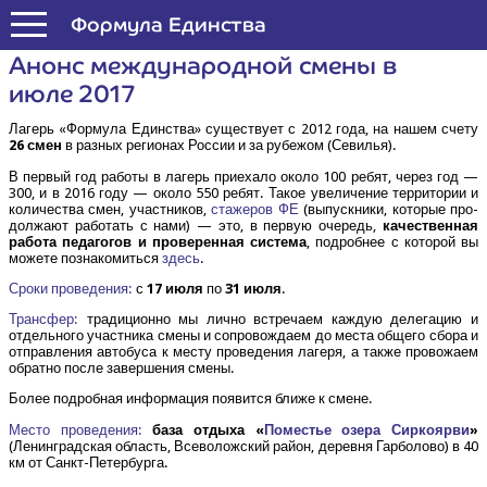
Формула Единства
Анонс меж­ду­на­род­ной сме­ны в
июле 2017
Лагерь «Фор­му­ла Един­ства» суще­ству­ет с 2012 года, на нашем сче­ту
26 смен
в раз­ных реги­о­нах Рос­сии и за рубе­жом (Севи­лья).
В пер­вый год рабо­ты в лагерь при­е­ха­ло око­ло 100 ребят, через год —
300, и в 2016 году — око­ло 550 ребят. Такое уве­ли­че­ние тер­ри­то­рии и
коли­че­ства смен, участ­ни­ков,
ста­же­ров ФЕ
(выпуск­ни­ки, кото­рые про­
дол­жа­ют рабо­тать с нами) — это, в первую оче­редь,
каче­ствен­ная
рабо­та педа­го­гов и про­ве­рен­ная систе­ма
, подроб­нее с кото­рой вы
може­те позна­ко­мить­ся
здесь
.
Сро­ки про­ве­де­ния:
с
17 июля
по
31 июля
.
Транс­фер:
тра­ди­ци­он­но мы лич­но встре­ча­ем каж­дую деле­га­цию и
отдель­но­го участ­ни­ка сме­ны и сопро­вож­да­ем до места обще­го сбо­ра и
отправ­ле­ния авто­бу­са к месту про­ве­де­ния лаге­ря, а так­же про­во­жа­ем
обрат­но после завер­ше­ния смены.
Более подроб­ная инфор­ма­ция появит­ся бли­же к смене.
Место про­ве­де­ния:
база отды­ха «
Поме­стье озе­ра Сир­ко­яр­ви
»
(Ленин­град­ская область, Все­во­лож­ский рай­он, дерев­ня Гар­бо­ло­во) в 40
км от Санкт-Петербурга.