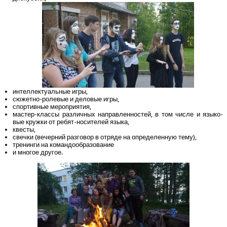
интел­лек­ту­аль­ные игры,
сюжет­но-роле­вые и дело­вые игры,
спор­тив­ные мероприятия,
мастер-клас­сы раз­лич­ных направ­лен­но­стей, в том чис­ле и язы­ко­
вые круж­ки от ребят-носи­те­лей языка,
кве­сты,
свеч­ки (вечер­ний раз­го­вор в отря­де на опре­де­лен­ную тему),
тре­нин­ги на командообразование
и мно­гое другое.