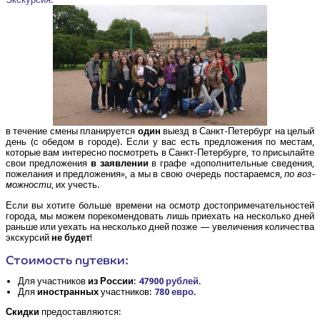
в тече­ние сме­ны пла­ни­ру­ет­ся
один
выезд в Санкт-Петер­бург на целый
день (с обе­дом в горо­де). Если у вас есть пред­ло­же­ния по местам,
кото­рые вам инте­рес­но посмот­реть в Санкт-Петер­бур­ге, то при­сы­лай­те
свои пред­ло­же­ния
в заяв­ле­нии
в гра­фе «допол­ни­тель­ные све­де­ния,
поже­ла­ния и пред­ло­же­ния», а мы в свою оче­редь поста­ра­ем­ся,
по воз­
мож­но­сти
, их учесть.
Если вы хоти­те боль­ше вре­ме­ни на осмотр досто­при­ме­ча­тель­но­стей
горо­да, мы можем поре­ко­мен­до­вать лишь при­е­хать на несколь­ко дней
рань­ше или уехать на несколь­ко дней поз­же — уве­ли­че­ния коли­че­ства
экс­кур­сий
не будет
!
Сто­и­мость путевки:
Для участ­ни­ков
из Рос­сии
:
47900 руб­лей
.
Для
ино­стран­ных
участ­ни­ков:
780 евро
.
Скид­ки
предоставляются: