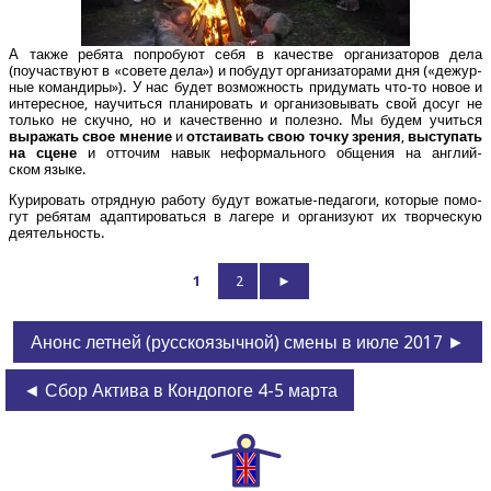
А так­же ребя­та попро­бу­ют себя в каче­стве орга­ни­за­то­ров дела
(поучаст­ву­ют в «сове­те дела») и побу­дут орга­ни­за­то­ра­ми дня («дежур­
ные коман­ди­ры»). У нас будет воз­мож­ность при­ду­мать что-то новое и
инте­рес­ное, научить­ся пла­ни­ро­вать и орга­ни­зо­вы­вать свой досуг не
толь­ко не скуч­но, но и каче­ствен­но и полез­но. Мы будем учить­ся
выра­жать свое мне­ние
и
отста­и­вать свою точ­ку зре­ния
,
высту­пать
на сцене
и отто­чим навык нефор­маль­но­го обще­ния на англий­
ском языке.
Кури­ро­вать отряд­ную рабо­ту будут вожа­тые-педа­го­ги, кото­рые помо­
гут ребя­там адап­ти­ро­вать­ся в лаге­ре и орга­ни­зу­ют их твор­че­скую
деятельность.
1
2
►
Анонс летней (русскоязычной) смены в июле 2017 ►
◄ Сбор Актива в Кондопоге 4-5 марта