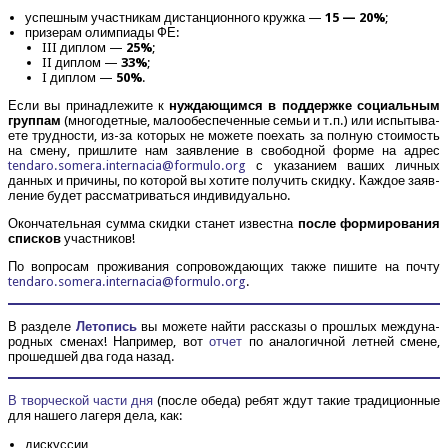
успеш­ным участ­ни­кам дистан­ци­он­но­го круж­ка —
15 — 20%
;
при­зе­рам олим­пи­а­ды ФЕ:
III диплом —
25%
;
II диплом —
33%
;
I диплом —
50%
.
Если вы при­над­ле­жи­те к
нуж­да­ю­щим­ся в под­держ­ке соци­аль­ным
груп­пам
(мно­го­дет­ные, мало­обес­пе­чен­ные семьи и т.п.) или испы­ты­ва­
е­те труд­но­сти, из-за кото­рых не може­те поехать за пол­ную сто­и­мость
на сме­ну, при­шли­те нам заяв­ле­ние в сво­бод­ной фор­ме на адрес
tendaro.​somera.​internacia@​formulo.​org
с ука­за­ни­ем ваших лич­ных
дан­ных и при­чи­ны, по кото­рой вы хоти­те полу­чить скид­ку. Каж­дое заяв­
ле­ние будет рас­смат­ри­вать­ся индивидуально.
Окон­ча­тель­ная сум­ма скид­ки ста­нет извест­на
после фор­ми­ро­ва­ния
спис­ков
участников!
По вопро­сам про­жи­ва­ния сопро­вож­да­ю­щих так­же пиши­те на почту
tendaro.​somera.​internacia@​formulo.​org
.
В раз­де­ле
Лето­пись
вы може­те най­ти рас­ска­зы о про­шлых меж­ду­на­
род­ных сме­нах! Напри­мер, вот
отчет
по ана­ло­гич­ной лет­ней смене,
про­шед­шей два года назад.
В твор­че­ской части дня
(после обе­да) ребят ждут такие тра­ди­ци­он­ные
для наше­го лаге­ря дела, как:
дис­кус­сии,