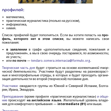
про­фи­лей:
мате­ма­ти­ка,
прак­ти­че­ская жур­на­ли­сти­ка (
толь­ко на рус­ском
),
инфор­ма­ти­ка,
химия.
Спи­сок про­фи­лей будет попол­нять­ся. Если вы хоти­те попасть на
про­
филь, кото­ро­го нет в этом спис­ке
, вы може­те напи­сать свои
пожелания:
в заяв­ле­нии
в гра­фе «допол­ни­тель­ные све­де­ния, поже­ла­ния и
пред­ло­же­ния», а мы в свою оче­редь поста­ра­ем­ся,
по воз­мож­но­сти
,
их учесть;
или
по почте
—
tendaro.​somera.​internacia@​formulo.​org
.
Твор­че­ская часть дня
будет стро­ить­ся на осно­ве
кол­лек­тив­ной твор­
че­ской дея­тель­но­сти
. Участ­ни­ки будут раз­де­ле­ны на раз­но­воз­раст­
ные и мно­го­про­филь­ные отря­ды, в кото­рых и будет про­хо­дить орга­ни­
за­ция дея­тель­но­сти во вто­рой (твор­че­ской) поло­вине дня.
Участ­ни­ки:
ожи­да­ют­ся груп­пы из Южной и Север­ной Испа­нии, Бол­га­
рии, Ира­на, Эквадора.
Пре­по­да­ва­ние
(кро­ме про­фи­ля «прак­ти­че­ская жур­на­ли­сти­ка»)
и обще­
ние
про­ис­хо­дят
на англий­ском язы­ке
. Жела­тель­ный уро­вень вла­де­
ния для ком­форт­но­го пре­бы­ва­ния —
intermediate (B1)
или выше.
Экс­кур­сия: