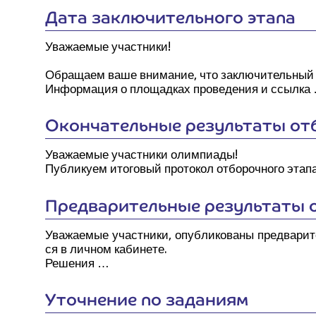
Дата заклю­чи­тель­но­го этапа
Ува­жа­е­мые участ­ни­ки!
Обра­ща­ем ваше вни­ма­ние, что заклю­чи­тель­ный 
Инфор­ма­ция о пло­щад­ках про­ве­де­ния и ссылка
Окон­ча­тель­ные резуль­та­ты отб
Ува­жа­е­мые участ­ни­ки олим­пи­а­ды!
Пуб­ли­ку­ем ито­го­вый про­то­кол отбо­роч­но­го эт
Пред­ва­ри­тель­ные резуль­та­ты 
Ува­жа­е­мые участ­ни­ки, опуб­ли­ко­ва­ны пред­ва­ри
ся в лич­ном каби­не­те.
Реше­ния …
Уточ­не­ние по заданиям