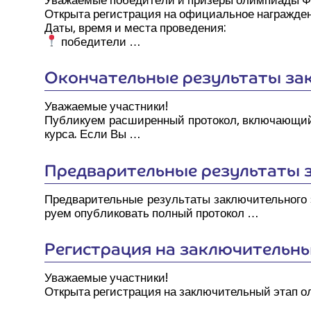
Откры­та реги­стра­ция на офи­ци­аль­ное награжде
Даты, вре­мя и места проведения:
побе­ди­те­ли …
Окон­ча­тель­ные резуль­та­ты зак
Ува­жа­е­мые участ­ни­ки!
Пуб­ли­ку­ем рас­ши­рен­ный про­то­кол, вклю­ча­ю­щи
кур­са. Если Вы …
Пред­ва­ри­тель­ные резуль­та­ты 
Пред­ва­ри­тель­ные резуль­та­ты заклю­чи­тель­но­г
ру­ем опуб­ли­ко­вать пол­ный протокол …
Реги­стра­ция на заклю­чи­тель­н
Ува­жа­е­мые участ­ни­ки!
Откры­та реги­стра­ция на заклю­чи­тель­ный этап о