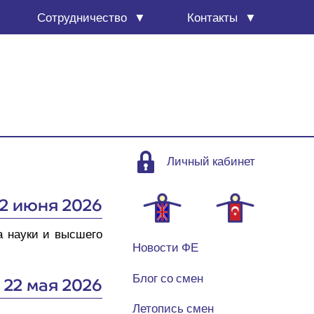
Сотруд­ни­че­ство
Кон­так­ты
Личный кабинет
2 июня 2026
 нау­ки и выс­ше­го
Новости ФЕ
22 мая 2026
Блог со смен
Летопись смен