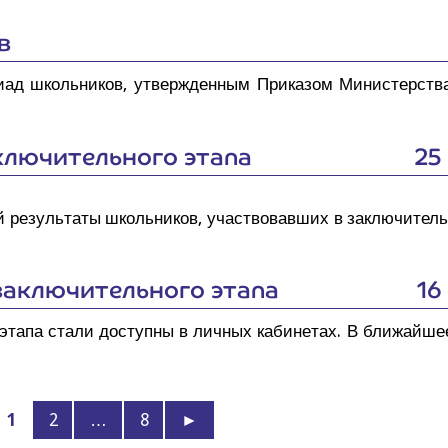
в
и­ад школь­ни­ков, утвер­жден­ным При­ка­зом Мини­стер­ства
лю­чи­тель­но­го этапа
25
й резуль­та­ты школь­ни­ков, участ­во­вав­ших в заклю­чи­тель
заклю­чи­тель­но­го этапа
16
о эта­па ста­ли доступ­ны в лич­ных каби­не­тах. В бли­жай­ш
1
2
…
8
►