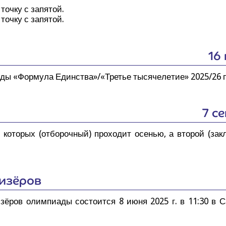
точ­ку с запя­той.
точ­ку с запя­той.
16
а­ды «Фор­му­ла Единства»/«Третье тыся­че­ле­тие» 2025/26 
7 с
з кото­рых (отбо­роч­ный) про­хо­дит осе­нью, а вто­рой (за
ризёров
­зё­ров олим­пи­а­ды состо­ит­ся 8 июня 2025 г. в 11:30 в С