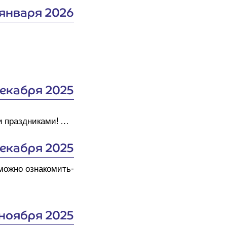
 января 2026
декабря 2025
и­ми праздниками! …
декабря 2025
 мож­но озна­ко­мить­
 ноября 2025