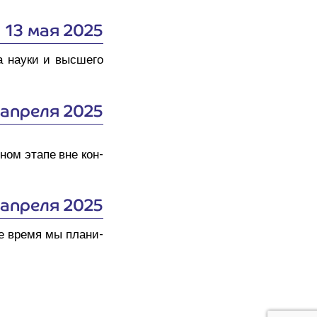
13 мая 2025
 нау­ки и выс­ше­го
 апреля 2025
­ном эта­пе вне кон­
 апреля 2025
ее вре­мя мы пла­ни­