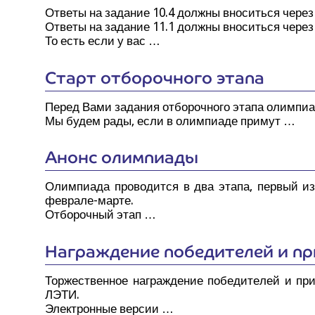
Отве­ты на зада­ние 10.4 долж­ны вно­сить­ся через 
Отве­ты на зада­ние 11.1 долж­ны вно­сить­ся через 
То есть если у вас …
Старт отбо­роч­но­го этапа
Перед Вами зада­ния отбо­роч­но­го эта­па олим­пи­
Мы будем рады, если в олим­пиа­де примут …
Анонс олим­пи­а­ды
Олим­пи­а­да про­во­дит­ся в два эта­па, пер­вый и
фев­ра­ле-мар­те.
Отбо­роч­ный этап …
Награж­де­ние побе­ди­те­лей и п
Тор­же­ствен­ное награж­де­ние побе­ди­те­лей и при
ЛЭТИ.
Элек­трон­ные версии …