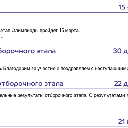
15
этап Олим­пи­а­ды прой­дет 15 мар­та.
 …
о­роч­но­го этапа
30 
а­па. Бла­го­да­рим за уча­стие и поздрав­ля­ем с насту­па­ю­щ
отбо­роч­но­го этапа
22 
­тель­ные резуль­та­ты отбо­роч­но­го эта­па. С резуль­та­та­ми
21