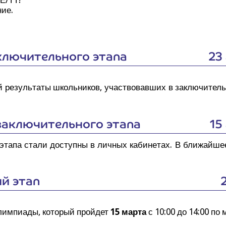
ние.
лю­чи­тель­но­го этапа
23
й резуль­та­ты школь­ни­ков, участ­во­вав­ших в заклю­чи­тель
заклю­чи­тель­но­го этапа
15
о эта­па ста­ли доступ­ны в лич­ных каби­не­тах. В бли­жай­ш
ый этап
лим­пи­а­ды, кото­рый прой­дет
15 мар­та
с 10:00 до 14:00 по