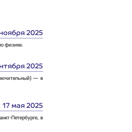
 ноября 2025
по физи­ке.
ентября 2025
клю­чи­тель­ный) — в
17 мая 2025
анкт-Петер­бур­ге, в