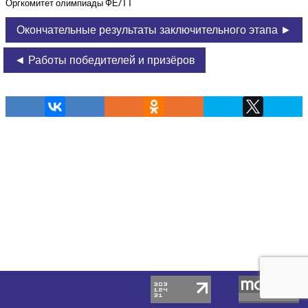
Орг­ко­ми­тет олим­пи­а­ды ФЕ/ТТ
Окончательные результаты заключительного этапа ►
◄ Работы победителей и призёров