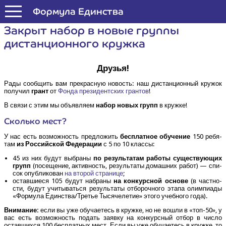
Формула Единства
Закрыт набор в новые груп­пы
дистан­ци­он­но­го кружка
Дру­зья!
Рады сооб­щить вам пре­крас­ную новость: наш дистан­ци­он­ный кру­жок
полу­чил
грант
от
Фон­да пре­зи­дент­ских гран­тов
!
В свя­зи с этим мы объ­яв­ля­ем
набор новых групп
в кружке!
Сколь­ко мест?
У нас есть воз­мож­ность пред­ло­жить
бес­плат­ное обу­че­ние
150 ребя­
там
из Рос­сий­ской Феде­ра­ции
с 5 по 10 классы:
45 из них будут выбра­ны
по резуль­та­там рабо­ты суще­ству­ю­щих
групп
(посе­ще­ние, актив­ность, резуль­та­ты домаш­них работ) — спи­
сок опуб­ли­ко­ван
на вто­рой стра­ни­це
;
остав­ши­е­ся 105 будут набра­ны
на кон­курс­ной осно­ве
(в част­но­
сти, будут учи­ты­вать­ся резуль­та­ты отбо­роч­но­го эта­па олим­пи­а­ды
«Фор­му­ла Единства/​Третье Тыся­че­ле­тие» это­го учеб­но­го года).
Вни­ма­ние:
если вы уже обу­ча­е­тесь в круж­ке, но не вошли в «топ-50», у
вас есть воз­мож­ность подать заяв­ку на кон­курс­ный отбор в чис­ло
остав­ших­ся 100 бес­плат­ных мест. Если вы уже обу­ча­е­тесь в круж­ке, то