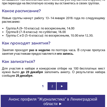
при пере­хо­де на бес­плат­ную осно­ву вы оста­не­тесь в сво­их группах.
Какое рас­пи­са­ние?
Новые груп­пы нач­нут рабо­ту 13–14 янва­ря 2018 года по сле­ду­ю­ще­му
расписанию:
Груп­па А (9–10 клас­сы): по вос­кре­се­ньям, 14.00
Груп­па B (7–8 клас­сы): по суб­бо­там, 18.00
Груп­пы C и D (5–6 клас­сы): по вос­кре­се­ньям, 10.00 или 12.30.
Как про­хо­дят занятия?
Заня­тия про­хо­дят
раз в неде­лю
по пол­то­ра часа. В слу­чае про­пус­ка
заня­тия участ­ни­кам предо­став­ля­ет­ся
его запись
.
Как запи­сать­ся?
Для уча­стия в набо­ре и кон­курс­ном отбо­ре на 100 бес­плат­ных мест
нуж­но было
до 23 декаб­ря
запол­нить анке­ту. О резуль­та­тах набо­ра
сооб­щим
25 декаб­ря
.
1
2
►
Анонс профиля "Журналистика" в Ленинградской
области ►