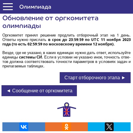
Формула Единства
Олим­пи­а­да
Обнов­ле­ние от орг­ко­ми­те­та
олимпиады
Орг­ко­ми­тет при­нял реше­ние про­длить отбо­роч­ный этап на 1 день.
Отве­ты нуж­но при­слать
в срок до 23:59:59 по UTC 11 нояб­ря 2023
года (то есть 02:59:59 по мос­ков­ско­му вре­ме­ни 12 нояб­ря)
.
Вез­де, где не ука­за­но, в каких еди­ни­цах нуж­но дать ответ, исполь­зуй­те
еди­ни­цы
систе­мы СИ
. Если в усло­вии не ука­за­но иное, точ­ность отве­
тов долж­на соот­вет­ство­вать точ­но­сти пара­мет­ров в усло­ви­ях задач и
при­ла­га­е­мых таблицах.
Старт отборочного этапа ►
◄ Сообщение от оргкомитета