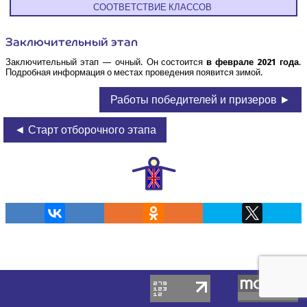
СООТ­ВЕТ­СТВИЕ КЛАССОВ
Заклю­чи­тель­ный этап
Заклю­чи­тель­ный этап — очный. Он состо­ит­ся
в фев­ра­ле 2021 года
.
Подроб­ная инфор­ма­ция о местах про­ве­де­ния появит­ся зимой.
Работы победителей и призеров ►
◄ Старт отборочного этапа