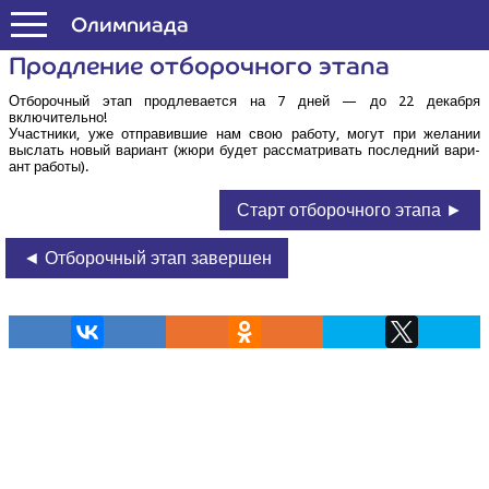
Формула Единства
Олим­пи­а­да
Про­дле­ние отбо­роч­но­го этапа
Отбо­роч­ный этап про­дле­ва­ет­ся на 7 дней — до 22 декаб­ря
включительно!
Участ­ни­ки, уже отпра­вив­шие нам свою рабо­ту, могут при жела­нии
выслать новый вари­ант (жюри будет рас­смат­ри­вать послед­ний вари­
ант работы).
Старт отборочного этапа ►
◄ Отборочный этап завершен