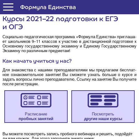
Формула Единства
Кур­сы 2021–22 под­го­тов­ки к ЕГЭ
и ОГЭ
Соци­аль­но-педа­го­ги­че­ская про­грам­ма «Фор­му­ла Един­ства» при­гла­ша­
ет школь­ни­ков 9–11 клас­сов к уча­стию в дистан­ци­он­ной под­го­тов­ке к
Основ­но­му госу­дар­ствен­но­му экза­ме­ну и Еди­но­му Госу­дар­ствен­но­му
Экза­ме­ну по раз­лич­ным предметам!
Как начать учить­ся у нас?
Для зна­ком­ства с наши­ми пре­по­да­ва­те­ля­ми мы пред­ла­га­ем бес­плат­
ное озна­ко­ми­тель­ное заня­тие! Вы смо­же­те узнать боль­ше о кур­се и
задать вопро­сы лич­но пре­по­да­ва­те­лю. Ссыл­ку на заня­тие Вы полу­чи­те
после регистрации.
Расписание
Посмотреть
проб­ных занятий
дру­гие наши курсы
Вы може­те посмот­реть запись проб­но­го веби­на­ра и решить, подой­дёт
ли вам кру­жок. Для это­го запол­ни­те анке­ту ниже: