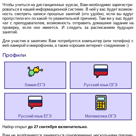
Что­бы учить­ся на дистан­ци­он­ных кур­сах, Вам необ­хо­ди­мо заре­ги­стри­
ро­вать­ся в нашей инфор­ма­ци­он­ной систе­ме. В ней у вас будет воз­мож­
ность смот­реть запи­си про­шлых заня­тий (это удоб­но, если вы вдруг
про­пу­сти­ли его по какой-то ува­жи­тель­ной при­чине). Там же у вас будет
чат с пре­по­да­ва­те­лем, воз­мож­ность отпра­вить домаш­нее зада­ние на
про­вер­ку, если оно име­ет­ся. И сле­дить за рас­пи­са­ни­ем буду­щих
занятий.
Для уча­стия в заня­ти­ях Вам потре­бу­ет­ся ком­пью­тер (или теле­фон) с
веб-каме­рой и мик­ро­фо­ном, а так­же хоро­шее интернет-соединение :)
Про­фи­ли
Химия ЕГЭ
Рус­ский язык ОГЭ
Рус­ский язык ЕГЭ
Мате­ма­ти­ка ОГЭ
Набор открыт
до 27 сен­тяб­ря вклю­чи­тель­но
.
Вам не воз­бра­ня­ет­ся зани­мать­ся одно­вре­мен­но несколь­ки­ми пред­ме­