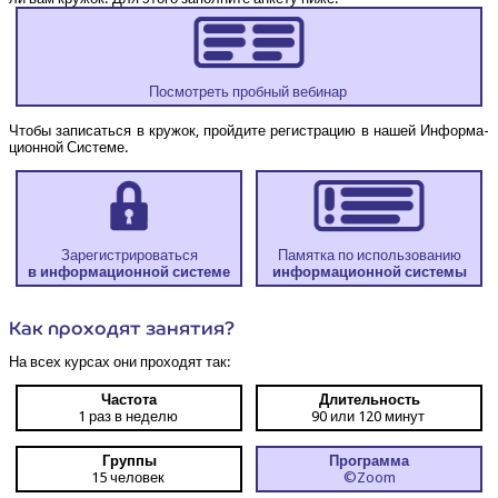
Посмот­реть проб­ный вебинар
Что­бы запи­сать­ся в кру­жок, прой­ди­те реги­стра­цию в нашей Инфор­ма­
ци­он­ной Системе.
Зарегистрироваться
Памят­ка по использованию
в инфор­ма­ци­он­ной системе
инфор­ма­ци­он­ной системы
Как про­хо­дят занятия?
На всех кур­сах они про­хо­дят так:
Часто­та
Дли­тель­ность
1 раз в неделю
90 или 120 минут
Груп­пы
Про­грам­ма
15 человек
©Zoom