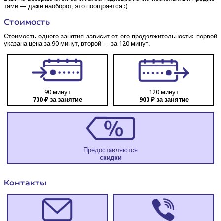
та­ми — даже наобо­рот, это поощряется :)
Сто­и­мость
Сто­и­мость одно­го заня­тия зави­сит от его про­дол­жи­тель­но­сти: пер­вой
ука­за­на цена за 90 минут, вто­рой — за 120 минут.
90 минут
120 минут
700 ₽ за занятие
900 ₽ за занятие
Предоставляются
скид­ки
Кон­так­ты