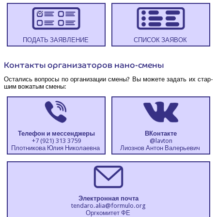
ПОДАТЬ ЗАЯВЛЕНИЕ
СПИ­СОК ЗАЯВОК
Кон­так­ты орга­ни­за­то­ров нано-смены
Оста­лись вопро­сы по орга­ни­за­ции сме­ны? Вы може­те задать их стар­
шим вожа­тым смены:
Теле­фон и мессенджеры
ВКон­так­те
+7 (921) 313 3759
@lavton
Плот­ни­ко­ва Юлия Николаевна
Лиоз­нов Антон Валерьевич
Элек­трон­ная почта
tendaro.​alia@​formulo.​org
Орг­ко­ми­тет ФЕ