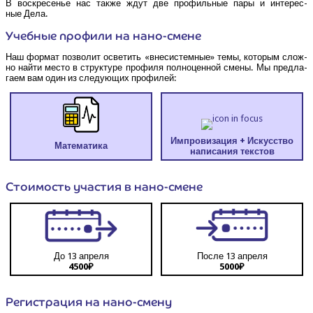
В вос­кре­се­нье нас так­же ждут две про­филь­ные пары и инте­рес­
ные Дела.
Учеб­ные про­фи­ли на нано-смене
Наш фор­мат поз­во­лит осве­тить «вне­си­стем­ные» темы, кото­рым слож­
но най­ти место в струк­ту­ре про­фи­ля пол­но­цен­ной сме­ны. Мы пред­ла­
га­ем вам один из сле­ду­ю­щих профилей:
Импро­ви­за­ция + Искус­ство
Мате­ма­ти­ка
напи­са­ния текстов
Сто­и­мость уча­стия в нано-смене
До 13 апреля
После 13 апреля
4500₽
5000₽
Реги­стра­ция на нано-смену