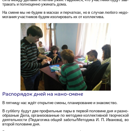
тра­кать и пол­но­цен­но ужи­нать дома.
На смене мы не будем в мас­ках и пер­чат­ках, но в слу­чае любо­го недо­
мо­га­ния участ­ни­ков будем изо­ли­ро­вать их от коллектива.
Рас­по­ря­док дней на нано-смене
В пят­ни­цу нас ждёт откры­тие сме­ны, пла­ни­ро­ва­ние и знакомство.
В суб­бо­ту будут две про­филь­ные пары в пер­вой поло­вине дня и раз­но­
об­раз­ные Дела, орга­ни­зо­ван­ные по мето­ди­ке кол­лек­тив­ной твор­че­ской
дея­тель­но­сти (Педа­го­ги­ка общей заботы/​Методика И. П. Ива­но­ва), во
вто­рой поло­вине дня.