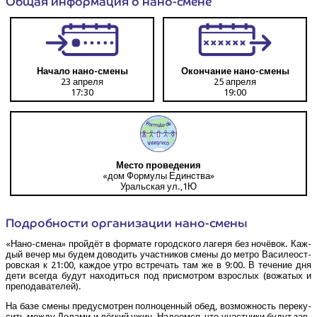
Общая инфор­ма­ция о нано-смене
Нача­ло нано-смены
Окон­ча­ние нано-смены
23 апреля
25 апреля
17:30
19:00
Место про­ве­де­ния
«дом Фор­му­лы Единства»
Ураль­ская ул.,1Ю
Подроб­но­сти орга­ни­за­ции нано-смены
«Нано-сме­на» прой­дёт в фор­ма­те город­ско­го лаге­ря без ночё­вок. Каж­
дый вечер мы будем дово­дить участ­ни­ков сме­ны до мет­ро Васи­ле­ост­
ров­ская к 21:00, каж­дое утро встре­чать там же в 9:00. В тече­ние дня
дети все­гда будут нахо­дить­ся под при­смот­ром взрос­лых (вожа­тых и
преподавателей).
На базе сме­ны преду­смот­рен пол­но­цен­ный обед, воз­мож­ность пере­ку­
сить меж­ду Дела­ми и лёг­кий ужин. Наде­ем­ся, что участ­ни­ки будут зав­