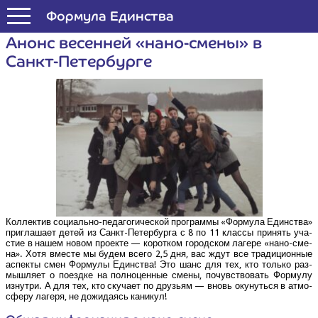
Формула Единства
Анонс весен­ней «нано-сме­ны» в
Санкт-Петербурге
Кол­лек­тив соци­аль­но-педа­го­ги­че­ской про­грам­мы «Фор­му­ла Един­ства»
при­гла­ша­ет детей из Санкт-Петер­бур­га с 8 по 11 клас­сы при­нять уча­
стие в нашем новом про­ек­те — корот­ком город­ском лаге­ре «нано-сме­
на». Хотя вме­сте мы будем все­го 2,5 дня, вас ждут все тра­ди­ци­он­ные
аспек­ты смен Фор­му­лы Един­ства! Это шанс для тех, кто толь­ко раз­
мыш­ля­ет о поезд­ке на пол­но­цен­ные сме­ны, почув­ство­вать Фор­му­лу
изнут­ри. А для тех, кто ску­ча­ет по дру­зьям — вновь оку­нуть­ся в атмо­
сфе­ру лаге­ря, не дожи­да­ясь каникул!