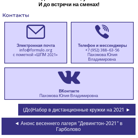
И до встре­чи на сменах!
Кон­так­ты
Элек­трон­ная почта
Теле­фон и мессенджеры
info@​formulo.​org
+7 (952) 388–63-56
с помет­кой «ШПМ 2021»
Пахо­мо­ва Юлия
Владимировна
ВКон­так­те
Пахо­мо­ва Юлия Владимировна
(До)Набор в дистанционные кружки на 2021 ►
◄ Анонс весеннего лагеря "Девингтон-2021" в
Гарболово