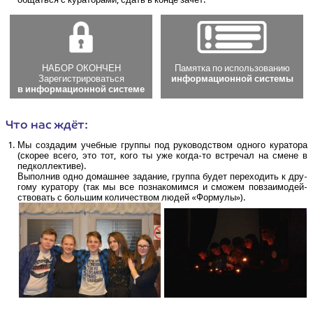
НАБОР ОКОНЧЕН
Памят­ка по использованию
Зарегистрироваться
инфор­ма­ци­он­ной системы
в инфор­ма­ци­он­ной системе
Что нас ждёт:
Мы созда­дим учеб­ные груп­пы под руко­вод­ством одно­го кура­то­ра
(ско­рее все­го, это тот, кого ты уже когда-то встре­чал на смене в
педколлективе).
Выпол­нив одно домаш­нее зада­ние, груп­па будет пере­хо­дить к дру­
го­му кура­то­ру (так мы все позна­ко­мим­ся и смо­жем повза­и­мо­дей­
ство­вать с боль­шим коли­че­ством людей «Фор­му­лы»).