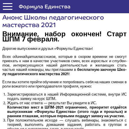
Формула Единства
Анонс Шко­лы педа­го­ги­че­ско­го
мастер­ства 2021
Вни­ма­ние, набор окон­чен! Старт
ШПМ 7 февраля.
Доро­гие выпуск­ни­ки и дру­зья «Фор­му­лы Единства»!
Всех
один­на­дца­ти­класс­ни­ков
, кото­рые в ско­ром вре­ме­ни не смо­гут
при­е­хать к нам в каче­стве участ­ни­ков смен, всех
взрос­лых
и
сту­ден­
тов
, инте­ре­су­ю­щих­ся нашей дея­тель­но­стью и жела­ю­щих стать
частью нашей коман­ды, мы при­гла­ша­ем в
бес­плат­ную заоч­ную Шко­
лу педа­го­ги­че­ско­го мастер­ства 2021
!
Если вы хоти­те прой­ти обу­че­ние и попро­бо­вать себя на наших сме­нах в
роли вожа­то­го или пре­по­да­ва­те­ля про­фи­ля, нужно:
Заре­ги­стри­ро­вать­ся в нашей Инфор­ма­ци­он­ной систе­ме, внут­ри ИС
подать заяв­ку на курс ШПМ.
Ждать от нас отве­та — резуль­тат Вы уви­ди­те в ИС.
Коли­че­ство мест в ШПМ-2021 огра­ни­че­но, при­о­ри­тет отда­ёт­ся
выпуск­ни­кам «Фор­му­лы Един­ства» (это­го года и про­шлых) и
ран­ним пташ­кам, кото­рые пер­вы­ми пода­дут заяв­ку на участие.
При поло­жи­тель­ном исхо­де — слу­шать веби­на­ры, зна­ко­мить­ся с
тео­ри­ей, выпол­нять домаш­ние зада­ния, рабо­тать в груп­пах и
общать­ся с кура­то­ра­ми, сдать в кон­це зачёт.