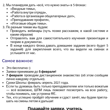
Мы пла­ни­ру­ем дать «всё, что нуж­но знать» в 5 блоках:
«Ввод­ные темы»,
«Рабо­та внут­ри отряда»,
«Рабо­та в орга­ни­за­ции обще­ла­гер­ных дел»,
«Пре­по­да­ва­ние профиля»,
«Ито­го­вые общие темы».
По раз­ным темам мы будем:
Про­во­дить веби­на­ры (чуть поз­же рас­ска­жем, в какой систе­ме и
каким образом)
Отправ­лять вам для само­сто­я­тель­но­го изу­че­ния пре­зен­та­ции и
тео­рию в документах.
В кон­це каж­до­го бло­ка давать домаш­нее зада­ние (все­го будет 5
зада­ний) для закреп­ле­ния все­го, что вы виде­ли на сме­нах и
услы­ши­те от нас.
Самое важ­ное:
Это бес­плат­но :)
Заяв­ки при­ни­ма­ем до
5 фев­ра­ля!
7 фев­ра­ля
про­во­дим дистан­ци­он­ное зна­ком­ство (об этом сооб­щим
лич­но каж­до­му отдельно).
Сро­ки Шко­лы: фев­раль-апрель 2021 года.
Если ты дума­ешь быть толь­ко пре­по­да­ва­те­лем или толь­ко вожа­тым
— всё воз­мож­но, ШПМ лишь помо­жет посмот­реть на всю рабо­ту,
что­бы пони­мать, как устро­е­на ФЕ.
Тех, кто успеш­но прой­дёт обу­че­ние и сдаст зачёт, мы будем при­гла­
шать на сме­ны летом и дальше!
Пода­вай­те заяв­ки, учитесь