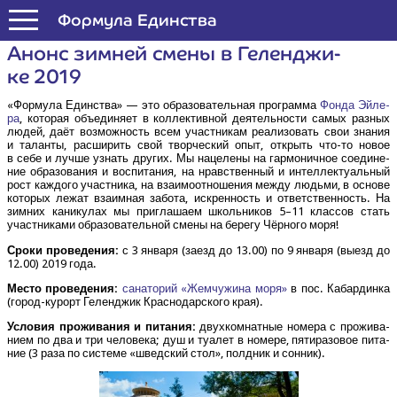
Формула Единства
Анонс зим­ней сме­ны в Гелен­джи­
ке 2019
«Фор­му­ла Един­ства» — это обра­зо­ва­тель­ная про­грам­ма
Фон­да Эйле­
ра
, кото­рая объ­еди­ня­ет в кол­лек­тив­ной дея­тель­но­сти самых раз­ных
людей, даёт воз­мож­ность всем участ­ни­кам реа­ли­зо­вать свои зна­ния
и талан­ты, рас­ши­рить свой твор­че­ский опыт, открыть что-то новое
в себе и луч­ше узнать дру­гих. Мы наце­ле­ны на гар­мо­нич­ное соеди­не­
ние обра­зо­ва­ния и вос­пи­та­ния, на нрав­ствен­ный и интел­лек­ту­аль­ный
рост каж­до­го участ­ни­ка, на вза­и­мо­от­но­ше­ния меж­ду людь­ми, в осно­ве
кото­рых лежат вза­им­ная забо­та, искрен­ность и ответ­ствен­ность. На
зим­них кани­ку­лах мы при­гла­ша­ем школь­ни­ков 5–11 клас­сов стать
участ­ни­ка­ми обра­зо­ва­тель­ной сме­ны на бере­гу Чёр­но­го моря!
Сро­ки про­ве­де­ния:
с 3 янва­ря (заезд до 13.00) по 9 янва­ря (выезд до
12.00) 2019 года.
Место про­ве­де­ния:
сана­то­рий «Жем­чу­жи­на моря»
в пос. Кабар­дин­ка
(город-курорт Гелен­джик Крас­но­дар­ско­го края).
Усло­вия про­жи­ва­ния и пита­ния:
двух­ком­нат­ные номе­ра с про­жи­ва­
ни­ем по два и три чело­ве­ка; душ и туа­лет в номе­ре, пяти­ра­зо­вое пита­
ние (3 раза по систе­ме «швед­ский стол», пол­дник и сонник).