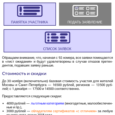
ПАМЯТ­КА УЧАСТНИКА
ПОДАТЬ ЗАЯВЛЕНИЕ
СПИ­СОК ЗАЯВОК
Обра­ща­ем вни­ма­ние, что, начи­ная с 92 номе­ра, все заяв­ки поме­ща­ют­ся
в «лист ожи­да­ния» и будут удо­вле­тво­ре­ны в слу­чае отка­зов пре­тен­
ден­тов, подав­ших заяв­ку раньше.
Сто­и­мость и скидки
До 30 нояб­ря (вклю­чи­тель­но) базо­вая сто­и­мость уча­стия для жите­лей
Моск­вы и Санкт-Петер­бур­га — 16500 руб­лей, реги­о­нов — 13500 руб­
лей; с 1 декаб­ря — 17500 и 14500 соответственно.
Предо­став­ля­ют­ся сле­ду­ю­щие скидки:
4000 руб­лей —
льгот­ным кате­го­ри­ям
(мно­го­дет­ные, мало­обес­пе­чен­
ные и пр.),
3000 руб­лей —
обла­да­те­лям сер­ти­фи­ка­тов «с отли­чи­ем»
за любую
из смен лета-осе­ни 2018 года,