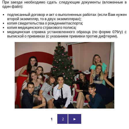
При заез­де необ­хо­ди­мо сдать сле­ду­ю­щие доку­мен­ты (вло­жен­ные в
один файл):
под­пи­сан­ный дого­вор и акт о выпол­нен­ных рабо­тах (если Вам нужен
вто­рой экзем­пляр, то в двух экземплярах);
копия сви­де­тель­ства о рождении/​паспорта;
копия меди­цин­ско­го стра­хо­во­го полиса;
меди­цин­ская справ­ка уста­нов­лен­но­го образ­ца (по фор­ме 079/​у) с
выпис­кой о при­вив­ках (с ука­за­ни­ем при­вив­ки про­тив дифтерии).
1
2
►