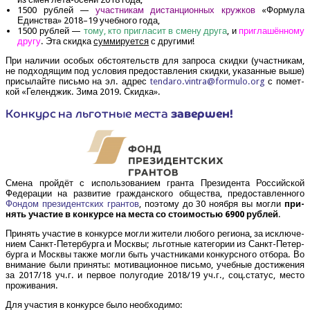
1500 руб­лей —
участ­ни­кам дистан­ци­он­ных круж­ков
«Фор­му­ла
Един­ства» 2018–19 учеб­но­го года,
1500 руб­лей —
тому, кто при­гла­сит в сме­ну дру­га
, и
при­гла­шён­но­му
дру­гу
. Эта скид­ка
сум­ми­ру­ет­ся
с другими!
При нали­чии осо­бых обсто­я­тельств для запро­са скид­ки (участ­ни­кам,
не под­хо­дя­щим под усло­вия предо­став­ле­ния скид­ки, ука­зан­ные выше)
при­сы­лай­те пись­мо на эл. адрес
tendaro.​vintra@​formulo.​org
с помет­
кой «Гелен­джик. Зима 2019. Скидка».
Кон­курс на льгот­ные места
завер­шен!
Сме­на прой­дёт с исполь­зо­ва­ни­ем гран­та Пре­зи­ден­та Рос­сий­ской
Феде­ра­ции на раз­ви­тие граж­дан­ско­го обще­ства, предо­став­лен­но­го
Фон­дом пре­зи­дент­ских гран­тов
, поэто­му до 30 нояб­ря вы мог­ли
при­
нять уча­стие в кон­кур­се на места со сто­и­мо­стью 6900 руб­лей
.
При­нять уча­стие в кон­кур­се мог­ли жите­ли любо­го реги­о­на, за исклю­че­
ни­ем Санкт-Петер­бур­га и Моск­вы; льгот­ные кате­го­рии из Санкт-Петер­
бур­га и Моск­вы так­же мог­ли быть участ­ни­ка­ми кон­курс­но­го отбо­ра. Во
вни­ма­ние были при­ня­ты: моти­ва­ци­он­ное пись­мо, учеб­ные дости­же­ния
за 2017/18 уч.г. и пер­вое полу­го­дие 2018/19 уч.г., соц.статус, место
проживания.
Для уча­стия в кон­кур­се было необходимо: