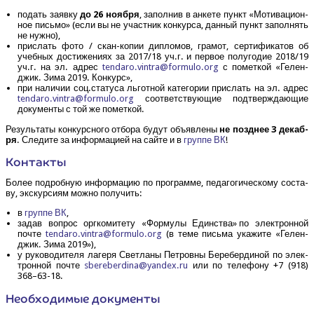
подать заяв­ку
до 26 нояб­ря
, запол­нив в анке­те пункт «Моти­ва­ци­он­
ное пись­мо» (если вы не участ­ник кон­кур­са, дан­ный пункт запол­нять
не нужно),
при­слать фото / скан-копии дипло­мов, гра­мот, сер­ти­фи­ка­тов об
учеб­ных дости­же­ни­ях за 2017/18 уч.г. и пер­вое полу­го­дие 2018/19
уч.г. на эл. адрес
tendaro.​vintra@​formulo.​org
с помет­кой «Гелен­
джик. Зима 2019. Конкурс»,
при нали­чии соц.статуса льгот­ной кате­го­рии при­слать на эл. адрес
tendaro.​vintra@​formulo.​org
соот­вет­ству­ю­щие под­твер­жда­ю­щие
доку­мен­ты с той же пометкой.
Резуль­та­ты кон­курс­но­го отбо­ра будут объ­яв­ле­ны
не позд­нее 3 декаб­
ря
. Сле­ди­те за инфор­ма­ци­ей на сай­те и в
груп­пе ВК
!
Кон­так­ты
Более подроб­ную инфор­ма­цию по про­грам­ме, педа­го­ги­че­ско­му соста­
ву, экс­кур­си­ям мож­но получить:
в
груп­пе ВК
,
задав вопрос орг­ко­ми­те­ту «Фор­му­лы Един­ства» по элек­трон­ной
почте
tendaro.​vintra@​formulo.​org
(в теме пись­ма ука­жи­те «Гелен­
джик. Зима 2019»),
у руко­во­ди­те­ля лаге­ря Свет­ла­ны Пет­ров­ны Бере­бер­ди­ной по элек­
трон­ной почте
sbereberdina@​yandex.​ru
или по теле­фо­ну +7 (918)
368–63-18.
Необ­хо­ди­мые документы