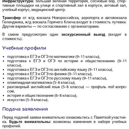
Инфра­струк­ту­ра:
боль­шая зеле­ная тер­ри­то­рия, сос­но­вый бор, спор­
тив­ные пло­щад­ки на ули­це и спор­тив­ный зал в кор­пу­се, акто­вый зал,
учеб­ный кор­пус, меди­цин­ский центр.
Транс­фер
от ж/​д вок­за­ла Ново­рос­сий­ска, аэро­пор­та и авто­вок­за­ла
Гелен­джи­ка, ж/​д вок­за­ла Горя­че­го Клю­ча вхо­дит в сто­и­мость путев­ки.
Дру­гие вари­ан­ты — по согла­со­ва­нию с организаторами.
В смене преду­смот­рен один
экс­кур­си­он­ный выезд
(вхо­дит в
стоимость).
Учеб­ные профили
под­го­тов­ка к ЕГЭ и ОГЭ по мате­ма­ти­ке (9–11 классы),
под­го­тов­ка к ЕГЭ и ОГЭ по исто­рии и обще­ст­во­зна­нию (9–11
классы),
под­го­тов­ка к ЕГЭ и ОГЭ по англий­ско­му язы­ку (9–11 классы),
под­го­тов­ка к ЕГЭ и ОГЭ по физи­ке (9–11 классы),
под­го­тов­ка к ЕГЭ и ОГЭ по рус­ско­му язы­ку (9–11 классы),
олим­пи­ад­ная мате­ма­ти­ка (5–8 классы),
раз­го­вор­ный англий­ский язык (5–8 клас­сы) —
про­филь под вопро­
сом
,
исто­рия и обще­ст­во­зна­ние (6–8 классы),
искус­ство (5–9 классы).
Пода­ча заявления
Перед пода­чей заяв­ки вни­ма­тель­но озна­комь­тесь с Памят­кой участ­ни­
ка.
Будь­те вни­ма­тель­ны
: воз­мож­ны изме­не­ния в набо­ре учеб­ных
профилей.