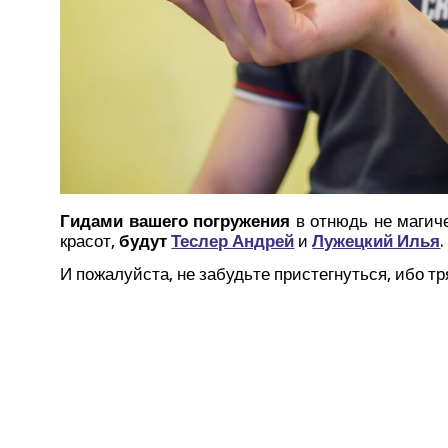
Гида­ми ваше­го погру­же­ния
в отнюдь не маги­че­
кра­сот,
будут
Теслер Андрей
и
Лужец­кий Илья
.
И пожа­луй­ста, не забудь­те при­стег­нуть­ся, ибо тр