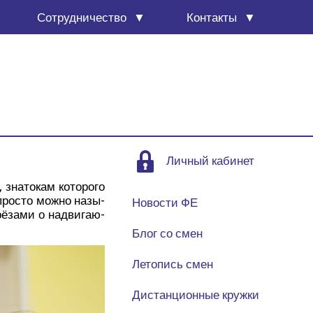
Сотруд­ни­че­ство
Кон­так­ты
Личный кабинет
зна­то­кам кото­ро­го
 про­сто мож­но назы­
Новости ФЕ
ё­за­ми о надви­га­ю­
Блог со смен
Летопись смен
Дистанционные кружки