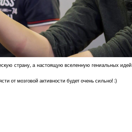
скую стра­ну, а насто­я­щую все­лен­ную гени­аль­ных идей 
я­сти от моз­го­вой актив­но­сти будет очень сильно! :)