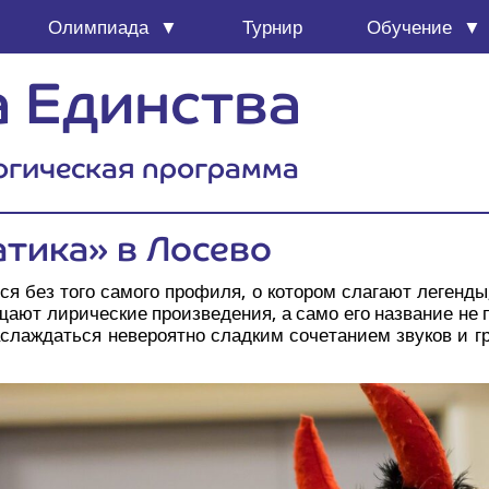
Олим­пи­а­да
Тур­нир
Обу­че­ние
 Единства
огическая программа
­ти­ка» в Лосево
я без того само­го про­фи­ля, о кото­ром сла­га­ют леген­ды, 
ща­ют лири­че­ские про­из­ве­де­ния, а само его назва­ние не
а­ждать­ся неве­ро­ят­но слад­ким соче­та­ни­ем зву­ков и гр