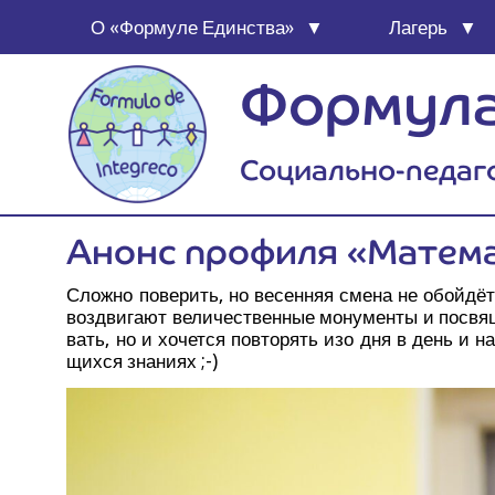
О «Фор­му­ле Единства»
Лагерь
Формула
Социально-педаг
Анонс про­фи­ля «Мате­ма
Слож­но пове­рить, но весен­няя сме­на не обой­дёт­с
воз­дви­га­ют вели­че­ствен­ные мону­мен­ты и посвя­
вать, но и хочет­ся повто­рять изо дня в день и насл
щих­ся знаниях ;-)