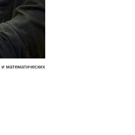
и мате­ма­ти­че­ских