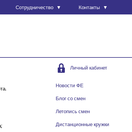
Сотруд­ни­че­ство
Кон­так­ты
Личный кабинет
Новости ФЕ
рта.
.
Блог со смен
Летопись смен
Дистанционные кружки
а;