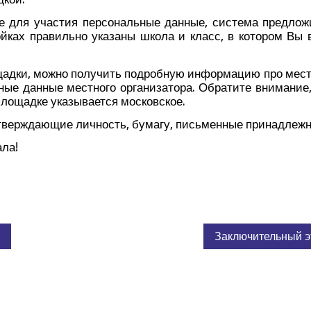
е для уча­стия пер­со­наль­ные дан­ные, систе­ма пред­ло­
ой­ках пра­виль­но ука­за­ны шко­ла и класс, в кото­ром Вы 
ад­ки, мож­но полу­чить подроб­ную инфор­ма­цию про место
­ные дан­ные мест­но­го орга­ни­за­то­ра. Обра­ти­те вни­ма­ни
ло­щад­ке ука­зы­ва­ет­ся московское.
твер­жда­ю­щие лич­ность, бума­гу, пись­мен­ные при­над­леж­н
ала!
ч
Заключительный 