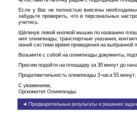
Если у Вас не пол­но­стью вне­се­ны необ­хо­ди­мы
забудь­те про­ве­рить, что в пер­со­наль­ных настр
учитесь.
Щёлк­нув левой кноп­кой мыш­ки по назва­нию пло­щ
ния олим­пи­а­ды, транс­порт­ные ука­за­ния, кон­такт
он­ной систе­ме вре­мя про­ве­де­ния на выбран­ной п
Возь­ми­те с собой на олим­пи­а­ды доку­мен­ты, под­
Про­сим подой­ти на пло­щад­ку за 30 минут до нач
Про­дол­жи­тель­ность олим­пи­а­ды 3 часа 55 минут.
С ува­же­ни­ем,
Орг­ко­ми­тет Олимпиады
◄ Предварительные результаты и решения зада