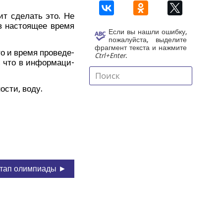
жит сде­лать это. Не
в насто­я­щее вре­мя
Если вы нашли ошибку,
пожалуйста, выделите
фрагмент текста и нажмите
 и вре­мя про­ве­де­
Ctrl+Enter
.
е, что в инфор­ма­ци­
о­сти, воду.
этап олимпиады ►