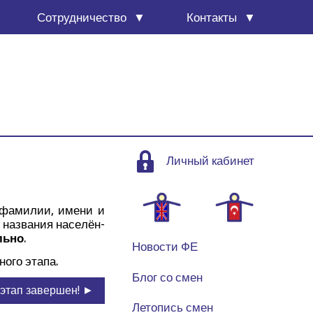
Сотруд­ни­че­ство
Кон­так­ты
Личный кабинет
 фами­лии, име­ни и
, назва­ния насе­лён­
ль­но
.
Новости ФЕ
но­го этапа.
Блог со смен
этап завершен! ►
Летопись смен