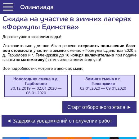
Формула Единства
Олим­пи­а­да
Скид­ка на уча­стие в зим­них лаге­рях
«Фор­му­лы Единства»
Доро­гие участ­ни­ки олимпиады!
Исклю­чи­тель­но для вас было реше­но
отсро­чить повы­ше­ние базо­
вой сто­и­мо­сти
уча­стия в зим­них сме­нах «Фор­му­лы Един­ства» 2020 в
д. Гар­бо­ло­во и г. Гелен­джи­ке до 16 нояб­ря
вклю­чи­тель­но
при пода­че
заяв­ки на
мате­ма­ти­ку
(в том чис­ле и олимпиадную)!
Все подроб­но­сти смот­ри­те в анон­сах смен:
Ново­год­няя сме­на в д.
Зим­няя сме­на в г.
Гарболово
Геленджике
30.12.2019 — 02.01.2020 —
03.01.2020 — 09.01.2020
08.01.2020
Старт отборочного этапа ►
◄ Задержка уведомлений о получении работ