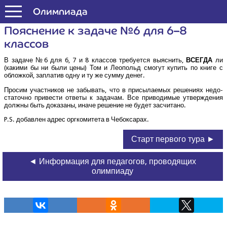
Формула Единства
Олим­пи­а­да
Пояс­не­ние к зада­че №6 для 6–8
классов
В зада­че №6 для 6, 7 и 8 клас­сов тре­бу­ет­ся выяс­нить,
ВСЕ­ГДА
ли
(каки­ми бы ни были цены) Том и Лео­польд смо­гут купить по кни­ге с
облож­кой, запла­тив одну и ту же сум­му денег.
Про­сим участ­ни­ков не забы­вать, что в при­сы­ла­е­мых реше­ни­ях недо­
ста­точ­но при­ве­сти отве­ты к зада­чам. Все при­во­ди­мые утвер­жде­ния
долж­ны быть дока­за­ны, ина­че реше­ние не будет засчитано.
P.S. добав­лен адрес орг­ко­ми­те­та в Чебоксарах.
Старт первого тура ►
◄ Информация для педагогов, проводящих
олимпиаду