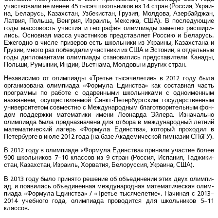
участ­во­ва­ли не менее 45 тысяч школь­ни­ков из 14 стран (Рос­сия, Укра­и­
на, Бела­русь, Казах­стан, Узбе­ки­стан, Гру­зия, Мол­до­ва, Азер­бай­джан,
Лат­вия, Поль­ша, Вен­грия, Изра­иль, Мек­си­ка, США). В после­ду­ю­щие
годы мас­со­вость уча­стия и гео­гра­фия олим­пи­а­ды замет­но рас­ши­ри­
лись. Основ­ная мас­са участ­ни­ков пред­став­ля­ет Рос­сию и Бела­русь.
Еже­год­но в чис­ле при­зе­ров есть школь­ни­ки из Укра­и­ны, Казах­ста­на и
Гру­зии, мно­го раз побеж­да­ли участ­ни­ки из США и Эсто­нии, в отдель­ные
годы дипло­ман­та­ми олим­пи­а­ды ста­но­ви­лись пред­ста­ви­те­ли Кана­ды,
Поль­ши, Румы­нии, Индии, Вьет­на­ма, Мол­до­вы и дру­гих стран.
Неза­ви­си­мо от олим­пи­а­ды «Тре­тье тыся­че­ле­тие» в 2012 году была
орга­ни­зо­ва­на олим­пи­а­да «Фор­му­ла Един­ства» как состав­ная часть
про­грам­мы по рабо­те с ода­рен­ны­ми школь­ни­ка­ми с одно­имен­ным
назва­ни­ем, осу­ществ­ля­е­мой Санкт-Петер­бург­ским госу­дар­ствен­ным
уни­вер­си­те­том сов­мест­но с Меж­ду­на­род­ным бла­го­тво­ри­тель­ным фон­
дом под­держ­ки мате­ма­ти­ки име­ни Лео­нар­да Эйле­ра. Изна­чаль­но
олим­пи­а­да была пред­на­зна­че­на для отбо­ра в меж­ду­на­род­ный лет­ний
мате­ма­ти­че­ский лагерь «Фор­му­ла Един­ства», кото­рый про­хо­дил в
Петер­бур­ге в июле 2012 года (на базе Ака­де­ми­че­ской гим­на­зии СПбГУ).
В 2012 году в олим­пиа­де «Фор­му­ла Един­ства» при­ня­ли уча­стие более
900 школь­ни­ков 7–10 клас­сов из 9 стран (Рос­сия, Испа­ния, Таджи­ки­
стан, Казах­стан, Изра­иль, Хор­ва­тия, Бело­рус­сия, Укра­и­на, США).
В 2013 году было при­ня­то реше­ние об объ­еди­не­нии этих двух олим­пи­
ад, и появи­лась объ­еди­нен­ная меж­ду­на­род­ная мате­ма­ти­че­ская олим­
пи­а­да «Фор­му­ла Един­ства» / «Тре­тье тыся­че­ле­тие». Начи­ная с 2013–
2014 учеб­но­го года, олим­пи­а­да про­во­дит­ся для школь­ни­ков 5–11
классов.