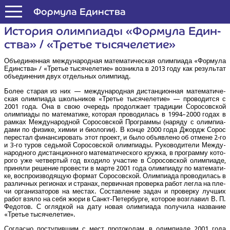
Формула Единства
Исто­рия олим­пи­а­ды «Фор­му­ла Един­
ства» / «Тре­тье тысячелетие»
Объ­еди­нен­ная меж­ду­на­род­ная мате­ма­ти­че­ская олим­пи­а­да «Фор­му­ла
Един­ства» / «Тре­тье тыся­че­ле­тие» воз­ник­ла в 2013 году как резуль­тат
объ­еди­не­ния двух отдель­ных олимпиад.
Более ста­рая из них — меж­ду­на­род­ная дистан­ци­он­ная мате­ма­ти­че­
ская олим­пи­а­да школь­ни­ков «Тре­тье тыся­че­ле­тие» — про­во­дит­ся с
2001 года. Она в свою оче­редь про­дол­жа­ет тра­ди­ции Соро­сов­ской
олим­пи­а­ды по мате­ма­ти­ке, кото­рая про­во­ди­лась в 1994–2000 годах в
рам­ках Меж­ду­на­род­ной Соро­сов­ской Про­грам­мы (наря­ду с олим­пи­а­
да­ми по физи­ке, химии и био­ло­гии). В кон­це 2000 года Джордж Сорос
пере­стал финан­си­ро­вать этот про­ект, и было объ­яв­ле­но об отмене 2‑го
и 3‑го туров седь­мой Соро­сов­ской олим­пи­а­ды. Руко­во­ди­те­ли Меж­ду­
на­род­но­го дистан­ци­он­но­го мате­ма­ти­че­ско­го круж­ка, в про­грам­му кото­
ро­го уже чет­вер­тый год вхо­ди­ло уча­стие в Соро­сов­ской олим­пиа­де,
при­ня­ли реше­ние про­ве­сти в мар­те 2001 года олим­пи­а­ду по мате­ма­ти­
ке, вос­про­из­во­дя­щую фор­мат Соро­сов­ской. Олим­пи­а­да про­во­ди­лась в
раз­лич­ных реги­о­нах и стра­нах, пер­вич­ная про­вер­ка работ лег­ла на пле­
чи орга­ни­за­то­ров на местах. Состав­ле­ние задач и про­вер­ку луч­ших
работ взя­ло на себя жюри в Санкт-Петер­бур­ге, кото­рое воз­гла­вил В. П.
Федо­тов. С огляд­кой на дату новая олим­пи­а­да полу­чи­ла назва­ние
«Тре­тье тысячелетие».
Соглас­но посту­пив­шим с мест про­то­ко­лам, в олим­пиа­де 2001 года