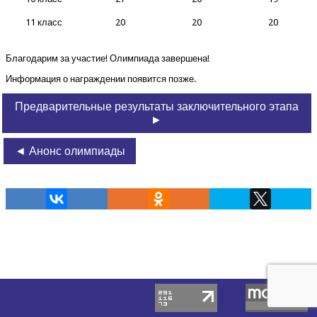
11 класс
20
20
20
Бла­го­да­рим за уча­стие! Олим­пи­а­да завершена!
Инфор­ма­ция о награж­де­нии появит­ся позже.
Предварительные результаты заключительного этапа
►
◄ Анонс олимпиады