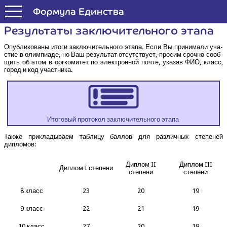
Формула Единства
Резуль­та­ты заклю­чи­тель­но­го этапа
Опуб­ли­ко­ва­ны ито­ги заклю­чи­тель­но­го эта­па. Если Вы при­ни­ма­ли уча­
стие в олим­пиа­де, но Ваш резуль­тат отсут­ству­ет, про­сим сроч­но сооб­
щить об этом в орг­ко­ми­тет по элек­трон­ной почте, ука­зав ФИО, класс,
город и код участника.
Ито­го­вый про­то­кол заклю­чи­тель­но­го этапа
Так­же при­кла­ды­ва­ем таб­ли­цу бал­лов для раз­лич­ных сте­пе­ней
дипломов:
Диплом II
Диплом III
Диплом I степени
степени
степени
8 класс
23
20
19
9 класс
22
21
19
10 класс
27
20
19