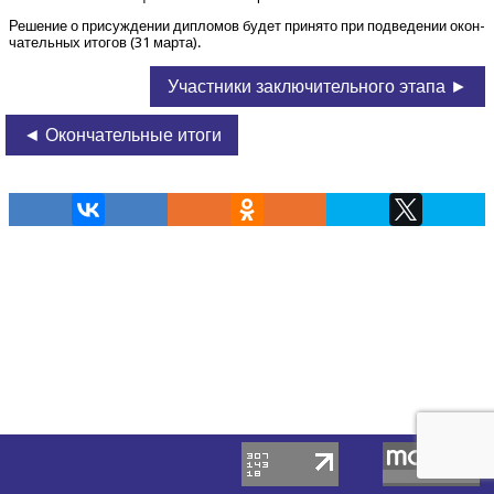
Реше­ние о при­суж­де­нии дипло­мов будет при­ня­то при под­ве­де­нии окон­
ча­тель­ных ито­гов (31 марта).
Участники заключительного этапа ►
◄ Окончательные итоги