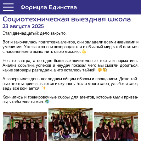
Формула Единства
Социо­тех­ни­че­ская выезд­ная школа
23 августа 2025
Этап две­на­дца­тый: дело закрыто.
Вот и закон­чи­лась под­го­тов­ка аген­тов, они овла­де­ли все­ми навы­ка­ми и
уме­ни­я­ми. Уже зав­тра они воз­вра­ща­ют­ся в обыч­ный мир, чтоб слить­ся
с насе­ле­ни­ем и выпол­нить свою миссию.
Но это зав­тра, а сего­дня были заклю­чи­тель­ные тесты и нор­ма­ти­вы.
Ана­лиз собы­тий, успе­хов и неудач пока­зал чего мы смог­ли добить­ся,
какие заго­во­ры раз­га­да­ли, а что оста­лось тайной.
А завер­шил­ся день послед­ним общим сбо­ром и про­ща­ни­ем. Даже тай­
ные аген­ты при­вя­зы­ва­ют­ся и ску­ча­ют. Было мно­го слов, улы­бок и слез,
ведь всё кончается.
Кон­чи­лись и тре­ни­ро­воч­ные сбо­ры для аген­тов, кото­рые были при­зва­
ны, что­бы спа­сти мир.