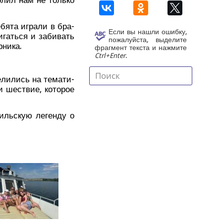
бя­та игра­ли в бра­
Если вы нашли ошибку,
­гать­ся и заби­вать
пожалуйста, выделите
ерника.
фрагмент текста и нажмите
Ctrl+Enter
.
­ли­лись на тема­ти­
ли шествие, кото­рое
иль­скую леген­ду о