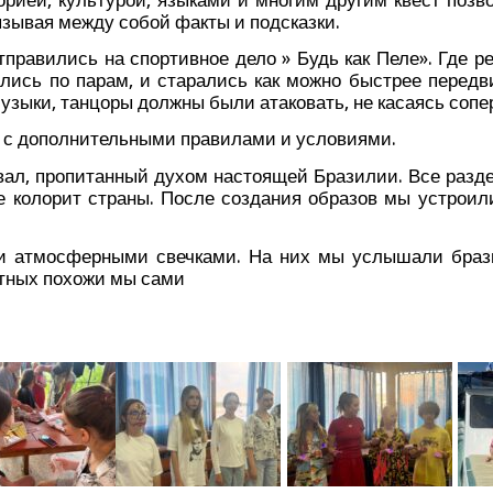
вя­зы­вая меж­ду собой фак­ты и подсказки.
пра­ви­лись на спор­тив­ное дело » Будь как Пеле». Где ре
­лись по парам, и ста­ра­лись как мож­но быст­рее пере­дви
музы­ки, тан­цо­ры долж­ны были ата­ко­вать, не каса­ясь соп
с допол­ни­тель­ны­ми пра­ви­ла­ми и условиями.
ал, про­пи­тан­ный духом насто­я­щей Бра­зи­лии. Все раз­де
щие коло­рит стра­ны. После созда­ния обра­зов мы устро­и­
и атмо­сфер­ны­ми свеч­ка­ми. На них мы услы­ша­ли бра­з
от­ных похо­жи мы сами