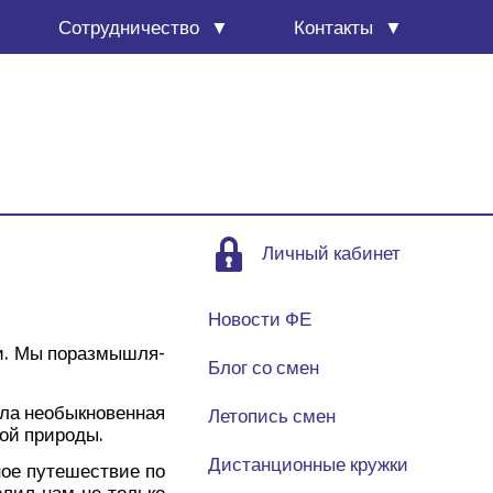
Сотруд­ни­че­ство
Кон­так­ты
Личный кабинет
Новости ФЕ
лии. Мы пораз­мыш­ля­
Блог со смен
ла необык­но­вен­ная
Летопись смен
­той природы.
Дистанционные кружки
ное путе­ше­ствие по
во­лил нам не толь­ко