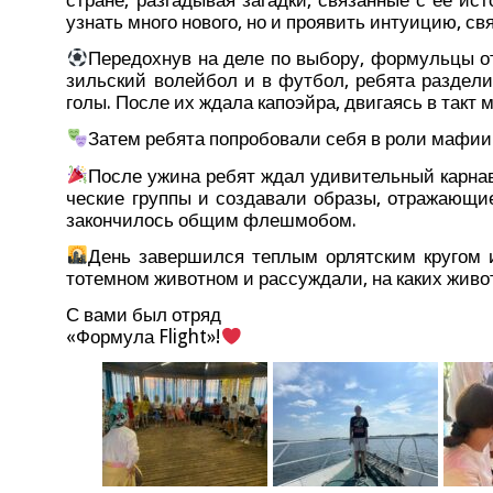
узнать мно­го ново­го, но и про­явить инту­и­цию, с
Пере­дох­нув на деле по выбо­ру, фор­муль­цы от
зиль­ский волей­бол и в фут­бол, ребя­та раз­де­ли
голы. После их жда­ла капо­эй­ра, дви­га­ясь в такт 
Затем ребя­та попро­бо­ва­ли себя в роли мафии 
После ужи­на ребят ждал уди­ви­тель­ный кар­на­в
че­ские груп­пы и созда­ва­ли обра­зы, отра­жа­ю­
закон­чи­лось общим флешмобом.
День завер­шил­ся теп­лым орлят­ским кру­гом 
тотем­ном живот­ном и рас­суж­да­ли, на каких жив
С вами был отряд
«Фор­му­ла Flight»!