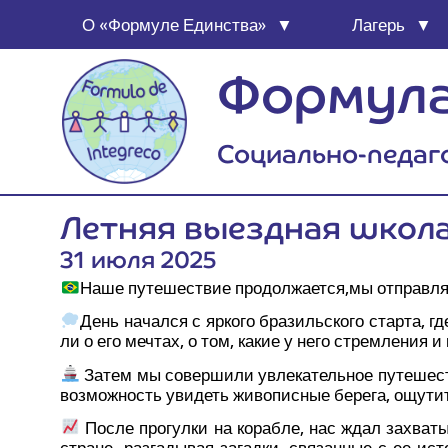
О «Фор­му­ле Единства»
Лагерь
Формула
Социально-педаг
Лет­няя выезд­ная шко­л
31 июля 2025
Наше путе­ше­ствие продолжается,мы отправ­ля
День начал­ся с ярко­го бра­зиль­ско­го стар­та, 
ли о его меч­тах, о том, какие у него стрем­ле­ния и 
Затем мы совер­ши­ли увле­ка­тель­ное путе­ше­ст
воз­мож­ность уви­деть живо­пис­ные бере­га, ощу­ти
После про­гул­ки на кораб­ле, нас ждал захва­ты­
стране, раз­га­ды­вая загад­ки, свя­зан­ные с ее ист