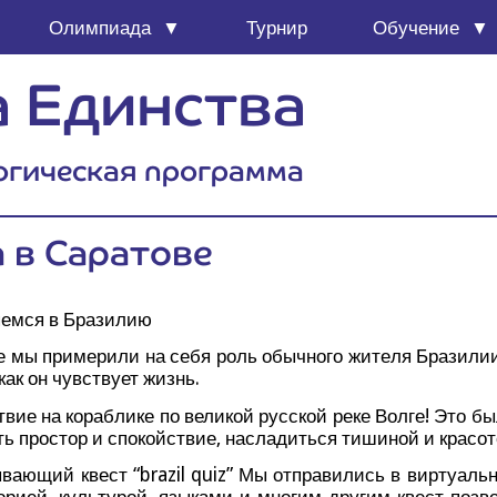
Олим­пи­а­да
Тур­нир
Обу­че­ние
 Единства
огическая программа
а в Саратове
­ем­ся в Бразилию
где мы при­ме­ри­ли на себя роль обыч­но­го жите­ля Бра­зи­
как он чув­ству­ет жизнь.
вие на кораб­ли­ке по вели­кой рус­ской реке Вол­ге! Это бы
ть про­стор и спо­кой­ствие, насла­дить­ся тиши­ной и кра­со
ва­ю­щий квест “brazil quiz” Мы отпра­ви­лись в вир­ту­аль­
о­ри­ей, куль­ту­рой, язы­ка­ми и мно­гим дру­гим квест поз­