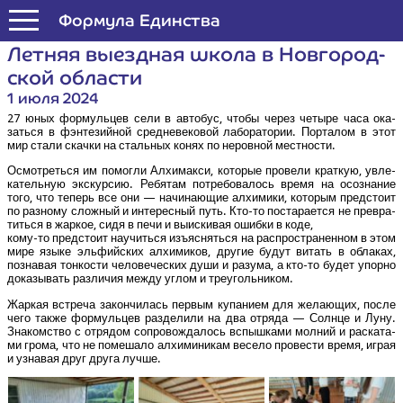
Формула Единства
Лет­няя выезд­ная шко­ла в Нов­го­род­
ской области
1 июля 2024
27 юных фор­муль­цев сели в авто­бус, что­бы через четы­ре часа ока­
зать­ся в фэн­те­зий­ной сред­не­ве­ко­вой лабо­ра­то­рии. Пор­та­лом в этот
мир ста­ли скач­ки на сталь­ных конях по неров­ной местности.
Осмот­реть­ся им помог­ли Алхи­мак­си, кото­рые про­ве­ли крат­кую, увле­
ка­тель­ную экс­кур­сию. Ребя­там потре­бо­ва­лось вре­мя на осо­зна­ние
того, что теперь все они — начи­на­ю­щие алхи­ми­ки, кото­рым пред­сто­ит
по раз­но­му слож­ный и инте­рес­ный путь. Кто-то поста­ра­ет­ся не пре­вра­
тить­ся в жар­кое, сидя в печи и выис­ки­вая ошиб­ки в коде,
кому-то пред­сто­ит научить­ся изъ­яс­нять­ся на рас­про­стра­нен­ном в этом
мире язы­ке эль­фий­ских алхи­ми­ков, дру­гие будут витать в обла­ках,
позна­вая тон­ко­сти чело­ве­че­ских души и разу­ма, а кто-то будет упор­но
дока­зы­вать раз­ли­чия меж­ду углом и треугольником.
Жар­кая встре­ча закон­чи­лась пер­вым купа­ни­ем для жела­ю­щих, после
чего так­же фор­муль­цев раз­де­ли­ли на два отря­да — Солн­це и Луну.
Зна­ком­ство с отря­дом сопро­вож­да­лось вспыш­ка­ми мол­ний и рас­ка­та­
ми гро­ма, что не поме­ша­ло алхи­ми­ни­кам весе­ло про­ве­сти вре­мя, играя
и узна­вая друг дру­га лучше.