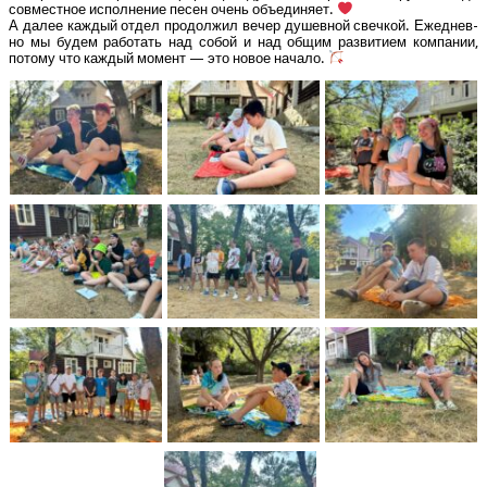
сов­мест­ное испол­не­ние песен очень объ­еди­ня­ет.
А далее каж­дый отдел про­дол­жил вечер душев­ной свеч­кой. Еже­днев­
но мы будем рабо­тать над собой и над общим раз­ви­ти­ем ком­па­нии,
пото­му что каж­дый момент — это новое начало.