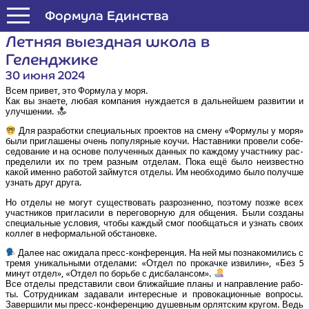
Формула Единства
Лет­няя выезд­ная шко­ла в
Геленджике
30 июня 2024
Всем при­вет, это Фор­му­ла у моря.
Как вы зна­е­те, любая ком­па­ния нуж­да­ет­ся в даль­ней­шем раз­ви­тии и
улучшении.
Для раз­ра­бот­ки спе­ци­аль­ных про­ек­тов на сме­ну «Фор­му­лы у моря»
были при­гла­ше­ны очень попу­ляр­ные коучи. Настав­ни­ки про­ве­ли собе­
се­до­ва­ние и на осно­ве полу­чен­ных дан­ных по каж­до­му участ­ни­ку рас­
пре­де­ли­ли их по трем раз­ным отде­лам. Пока ещё было неиз­вест­но
какой имен­но рабо­той зай­мут­ся отде­лы. Им необ­хо­ди­мо было получ­ше
узнать друг друга.
Но отде­лы не могут суще­ство­вать раз­роз­нен­но, поэто­му поз­же всех
участ­ни­ков при­гла­си­ли в пере­го­вор­ную для обще­ния. Были созда­ны
спе­ци­аль­ные усло­вия, что­бы каж­дый смог пооб­щать­ся и узнать сво­их
кол­лег в нефор­маль­ной обстановке.
Далее нас ожи­да­ла пресс-кон­фе­рен­ция. На ней мы позна­ко­ми­лись с
тре­мя уни­каль­ны­ми отде­ла­ми: «Отдел по про­кач­ке изви­лин», «Без 5
минут отдел», «Отдел по борь­бе с дисбалансом».
Все отде­лы пред­ста­ви­ли свои бли­жай­шие пла­ны и направ­ле­ние рабо­
ты. Сотруд­ни­кам зада­ва­ли инте­рес­ные и про­во­ка­ци­он­ные вопро­сы.
Завер­ши­ли мы пресс-кон­фе­рен­цию душев­ным орлят­ским кру­гом. Ведь