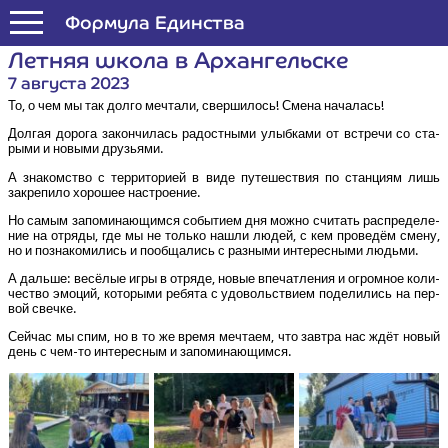
Формула Единства
Лет­няя шко­ла в Архангельске
7 августа 2023
То, о чем мы так дол­го меч­та­ли, свер­ши­лось! Сме­на началась!
Дол­гая доро­га закон­чи­лась радост­ны­ми улыб­ка­ми от встре­чи со ста­
ры­ми и новы­ми друзьями.
А зна­ком­ство с тер­ри­то­ри­ей в виде путе­ше­ствия по стан­ци­ям лишь
закре­пи­ло хоро­шее настроение.
Но самым запо­ми­на­ю­щим­ся собы­ти­ем дня мож­но счи­тать рас­пре­де­ле­
ние на отря­ды, где мы не толь­ко нашли людей, с кем про­ве­дём сме­ну,
но и позна­ко­ми­лись и пооб­ща­лись с раз­ны­ми инте­рес­ны­ми людьми.
А даль­ше: весё­лые игры в отря­де, новые впе­чат­ле­ния и огром­ное коли­
че­ство эмо­ций, кото­ры­ми ребя­та с удо­воль­стви­ем поде­ли­лись на пер­
вой свечке.
Сей­час мы спим, но в то же вре­мя меч­та­ем, что зав­тра нас ждёт новый
день с чем-то инте­рес­ным и запоминающимся.