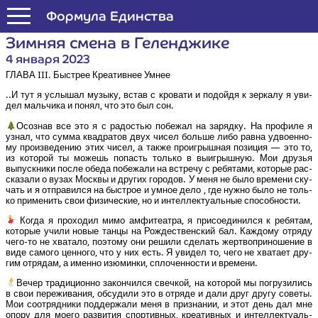
Формула Единства
Зим­няя сме­на в Геленджике
4 января 2023
ГЛА­ВА III. Быст­рее Кре­а­тив­нее Умнее
..И тут я услы­шал музы­ку, встав с кро­ва­ти и подой­дя к зер­ка­лу я уви­
дел маль­чи­ка и понял, что это был сон.
Осо­знав все это я с радо­стью побе­жал на заряд­ку. На про­фи­ле я
узнал, что сум­ма квад­ра­тов двух чисел боль­ше либо рав­на удво­ен­но­
му про­из­ве­де­нию этих чисел, а так­же про­иг­рыш­ная пози­ция — это то,
из кото­рой ты можешь попасть толь­ко в выиг­рыш­ную. Мои дру­зья
выпуск­ни­ки после обе­да побе­жа­ли на встре­чу с ребя­та­ми, кото­рые рас­
ска­за­ли о вузах Моск­вы и дру­гих горо­дов. У меня не было вре­ме­ни ску­
чать и я отпра­вил­ся на быст­рое и умное дело , где нуж­но было не толь­
ко при­ме­нить свои физи­че­ские, но и интел­лек­ту­аль­ные способности.
Когда я про­хо­дил мимо амфи­те­ат­ра, я при­со­еди­нил­ся к ребя­там,
кото­рые учи­ли новые тан­цы на Рож­де­ствен­ский бал. Каж­до­му отря­ду
чего-то не хва­та­ло, поэто­му они реши­ли сде­лать жерт­во­при­но­ше­ние в
виде само­го цен­но­го, что у них есть. Я уви­дел то, чего не хва­та­ет дру­
гим отря­дам, а имен­но изю­мин­ки, спло­чен­но­сти и времени.
Вечер тра­ди­ци­он­но закон­чил­ся свеч­кой, на кото­рой мы погру­зи­лись
в свои пере­жи­ва­ния, обсу­ди­ли это в отря­де и дали друг дру­гу сове­ты.
Мои соот­ряд­ни­ки под­дер­жа­ли меня в при­зна­нии, и этот день дал мне
опо­ру для мое­го раз­ви­тия спор­тив­ных, кре­а­тив­ных и интел­лек­ту­аль­