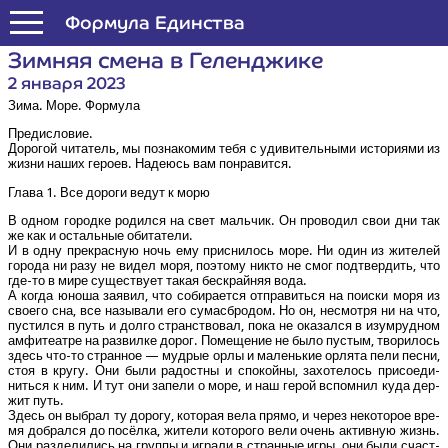
Формула Единства
Зим­няя сме­на в Геленджике
2 января 2023
Зима. Море. Формула
Пре­ди­сло­вие.
Доро­гой чита­тель, мы позна­ко­мим тебя с уди­ви­тель­ны­ми исто­ри­я­ми из
жиз­ни наших геро­ев. Наде­юсь вам понравится.
Гла­ва 1. Все доро­ги ведут к морю
В одном город­ке родил­ся на свет маль­чик. Он про­во­дил свои дни так
же как и осталь­ные обитатели.
И в одну пре­крас­ную ночь ему при­сни­лось море. Ни один из жите­лей
горо­да ни разу не видел моря, поэто­му никто не смог под­твер­дить, что
где-то в мире суще­ству­ет такая бес­край­няя вода.
А когда юно­ша заявил, что соби­ра­ет­ся отпра­вить­ся на поис­ки моря из
сво­е­го сна, все назы­ва­ли его сума­сбро­дом. Но он, несмот­ря ни на что,
пустил­ся в путь и дол­го стран­ство­вал, пока не ока­зал­ся в изу­мруд­ном
амфи­те­ат­ре на раз­вил­ке дорог. Поме­ще­ние не было пустым, тво­ри­лось
здесь что-то стран­ное — муд­рые орлы и малень­кие орля­та пели пес­ни,
стоя в кру­гу. Они были радост­ны и спо­кой­ны, захо­те­лось при­со­еди­
нить­ся к ним. И тут они запе­ли о море, и наш герой вспом­нил куда дер­
жит путь.
Здесь он выбрал ту доро­гу, кото­рая вела пря­мо, и через неко­то­рое вре­
мя добрал­ся до посёл­ка, жите­ли кото­ро­го вели очень актив­ную жизнь.
Они раз­де­ли­лись на груп­пы и игра­ли в стран­ные игры, они были счаст­