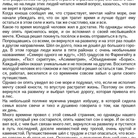
ли­вы, но на лицах этих людей читал­ся немой вопрос, каза­лось, что они
не верят в происходящее.
Когда юно­ша сооб­щил им, что стран­ству­ет, меч­тая най­ти море, они
нача­ли убеж­дать его, что он зря тра­тит вре­мя и луч­ше будет ему
остать­ся в этом селе и жить так же счаст­ли­во, как и все.
Какое-то вре­мя моло­дой чело­век жил в достат­ке. Но одна­жды ночью
ему опять при­сни­лось море, и он вспом­нил о сво­ей несбыв­шей­ся
мечте. Юно­ша решил поки­нуть посё­лок и вновь отпра­вить­ся в путь.
Попро­щав­шись со все­ми, он вер­нул­ся на раз­вил­ку и на этот раз пошёл
в дру­гом направ­ле­нии. Шёл он дол­го, пока не дошёл до боль­шо­го горо­
да. В этом горо­де люди жили в пяти рай­о­нах с очень необыч­ны­ми
назва­ни­я­ми: «Семе­ро одно­го не ждут», «365 гра­ду­сов по Фарен­гей­ту в
духов­ке», «Пост скрип­тум», «Асим­мет­рия», «Объ­еди­не­ние «Борис».
Каж­дый рай­он ока­зал уни­каль­ным и не похо­жим на дру­гие. Вос­хи­тил­ся
моло­дой чело­век его гомо­ном и пест­ро­той и решил остать­ся там. Учил­
ся, рабо­тал, весе­лил­ся и со вре­ме­нем совсем забыл о цели сво­е­го
путешествия.
Одна­ко он опять уви­дел во сне море и поду­мал, что, если не испол­нит
меч­ту сво­ей юно­сти, то впу­стую рас­тра­тит жизнь. Поэто­му он опять
вер­нул­ся на раз­вил­ку и выбрал тре­тью доро­гу, кото­рая при­ве­ла его
в лес.
На неболь­шой полян­ке муж­чи­на уви­дел избуш­ку, в кото­рой сиде­ла
семья воз­ле све­чи и тихо и душев­но гово­ри­ла о том, как про­шел
их день.
Мно­го вре­ме­ни про­вел с этой семьей стран­ник, но одна­жды наше­го
героя, кото­рый уже соста­рил­ся, опять наве­стил сон о море. И он оста­
вил всё, с чем был свя­зан мно­го лет, вер­нул­ся на раз­вил­ку и пустил­ся
в путь послед­ней, досе­ле неиз­вест­ной ему тро­пой, очень кру­той и
каме­ни­стой. Путе­ше­ствен­ник шёл с тру­дом и стал опа­сать­ся, что вско­
ре совсем выбьет­ся из сил. Ока­зав­шись у под­но­жия боль­шой горы, он