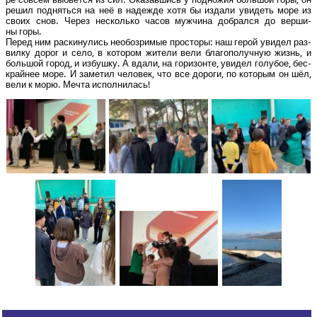
решил под­нять­ся на неё в надеж­де хотя бы изда­ли уви­деть море из
сво­их снов. Через несколь­ко часов муж­чи­на добрал­ся до вер­ши­
ны горы.
Перед ним рас­ки­ну­лись необо­зри­мые про­сто­ры: наш герой уви­дел раз­
вил­ку дорог и село, в кото­ром жите­ли вели бла­го­по­луч­ную жизнь, и
боль­шой город, и избуш­ку. А вда­ли, на гори­зон­те, уви­дел голу­бое, бес­
край­нее море. И заме­тил чело­век, что все доро­ги, по кото­рым он шёл,
вели к морю. Меч­та исполнилась!