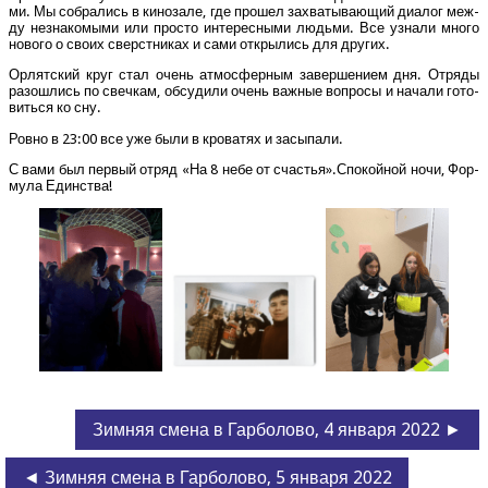
ми. Мы собра­лись в кино­за­ле, где про­шел захва­ты­ва­ю­щий диа­лог меж­
ду незна­ко­мы­ми или про­сто инте­рес­ны­ми людь­ми. Все узна­ли мно­го
ново­го о сво­их сверст­ни­ках и сами откры­лись для других.
Орлят­ский круг стал очень атмо­сфер­ным завер­ше­ни­ем дня. Отря­ды
разо­шлись по свеч­кам, обсу­ди­ли очень важ­ные вопро­сы и нача­ли гото­
вить­ся ко сну.
Ров­но в 23:00 все уже были в кро­ва­тях и засыпали.
С вами был пер­вый отряд «На 8 небе от счастья».Спокойной ночи, Фор­
му­ла Единства!
Зимняя смена в Гарболово, 4 января 2022 ►
◄ Зимняя смена в Гарболово, 5 января 2022