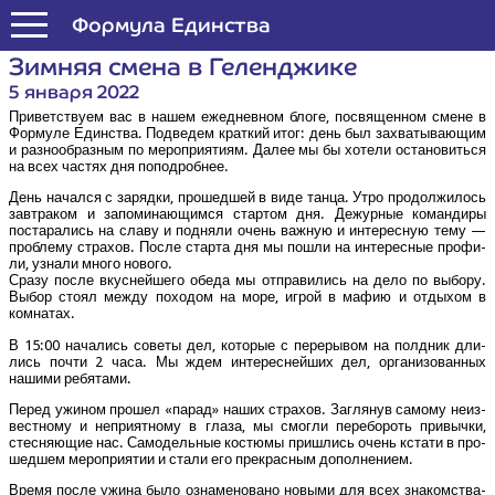
Формула Единства
Зим­няя сме­на в Геленджике
5 января 2022
При­вет­ству­ем вас в нашем еже­днев­ном бло­ге, посвя­щен­ном смене в
Фор­му­ле Един­ства. Под­ве­дем крат­кий итог: день был захва­ты­ва­ю­щим
и раз­но­об­раз­ным по меро­при­я­ти­ям. Далее мы бы хоте­ли оста­но­вить­ся
на всех частях дня поподробнее.
День начал­ся с заряд­ки, про­шед­шей в виде тан­ца. Утро про­дол­жи­лось
зав­тра­ком и запо­ми­на­ю­щим­ся стар­том дня. Дежур­ные коман­ди­ры
поста­ра­лись на сла­ву и под­ня­ли очень важ­ную и инте­рес­ную тему —
про­бле­му стра­хов. После стар­та дня мы пошли на инте­рес­ные про­фи­
ли, узна­ли мно­го нового.
Сра­зу после вкус­ней­ше­го обе­да мы отпра­ви­лись на дело по выбо­ру.
Выбор сто­ял меж­ду похо­дом на море, игрой в мафию и отды­хом в
комнатах.
В 15:00 нача­лись сове­ты дел, кото­рые с пере­ры­вом на пол­дник дли­
лись почти 2 часа. Мы ждем инте­рес­ней­ших дел, орга­ни­зо­ван­ных
наши­ми ребятами.
Перед ужи­ном про­шел «парад» наших стра­хов. Загля­нув само­му неиз­
вест­но­му и непри­ят­но­му в гла­за, мы смог­ли пере­бо­роть при­выч­ки,
стес­ня­ю­щие нас. Само­дель­ные костю­мы при­шлись очень кста­ти в про­
шед­шем меро­при­я­тии и ста­ли его пре­крас­ным дополнением.
Вре­мя после ужи­на было озна­ме­но­ва­но новы­ми для всех зна­ком­ства­