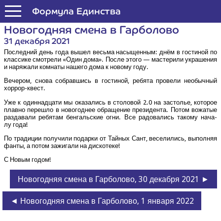
Формула Единства
Ново­год­няя сме­на в Гарболово
31 декабря 2021
Послед­ний день года вышел весь­ма насы­щен­ным: днём в гости­ной по
клас­си­ке смот­ре­ли «Один дома». После это­го — масте­ри­ли укра­ше­ния
и наря­жа­ли ком­на­ты наше­го дома к ново­му году.
Вече­ром, сно­ва собрав­шись в гости­ной, ребя­та про­ве­ли необыч­ный
хоррор-квест.
Уже к один­на­дца­ти мы ока­за­лись в сто­ло­вой 2.0 на засто­лье, кото­рое
плав­но пере­шло в ново­год­нее обра­ще­ние пре­зи­ден­та. Потом вожа­тые
раз­да­ва­ли ребя­там бен­галь­ские огни. Все радо­ва­лись тако­му нача­
лу года!
По тра­ди­ции полу­чи­ли подар­ки от Тай­ных Сант, весе­ли­лись, выпол­няя
фан­ты, а потом зажи­га­ли на дискотеке!
С Новым годом!
Новогодняя смена в Гарболово, 30 декабря 2021 ►
◄ Новогодняя смена в Гарболово, 1 января 2022