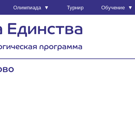
Олим­пи­а­да
Тур­нир
Обу­че­ние
 Единства
огическая программа
ово