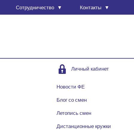
Сотруд­ни­че­ство
Кон­так­ты
Личный кабинет
Новости ФЕ
Блог со смен
Летопись смен
Дистанционные кружки