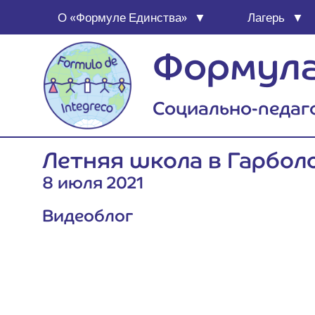
О «Фор­му­ле Единства»
Лагерь
Формула
Социально-педаг
Лет­няя шко­ла в Гарбол
8 июля 2021
Виде­об­лог