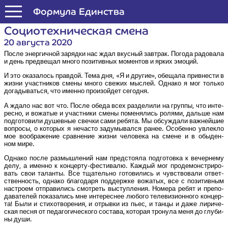
Формула Единства
Социо­тех­ни­че­ская смена
20 августа 2020
После энер­гич­ной заряд­ки нас ждал вкус­ный зав­трак. Пого­да радо­ва­ла
и день пред­ве­щал мно­го пози­тив­ных момен­тов и ярких эмоций.
И это ока­за­лось прав­дой. Тема дня, «Я и дру­гие», обе­ща­ла при­вне­сти в
жиз­ни участ­ни­ков сме­ны мно­го све­жих мыс­лей. Одна­ко я мог толь­ко
дога­ды­вать­ся, что имен­но про­изой­дет сегодня.
А жда­ло нас вот что. После обе­да всех раз­де­ли­ли на груп­пы, что инте­
рес­но, и вожа­тые и участ­ни­ки сме­ны поме­ня­лись роля­ми, даль­ше нам
под­го­то­ви­ли душев­ные свеч­ки сами ребя­та. Мы обсуж­да­ли важ­ней­шие
вопро­сы, о кото­рых я неча­сто заду­мы­вал­ся ранее. Осо­бен­но увлек­ло
мое вооб­ра­же­ние срав­не­ние жиз­ни чело­ве­ка на смене и в обы­ден­
ном мире.
Одна­ко после раз­мыш­ле­ний нам пред­сто­я­ла под­го­тов­ка к вечер­не­му
делу, а имен­но к кон­цер­ту-фести­ва­лю. Каж­дый мог про­де­мон­стри­ро­
вать свои талан­ты. Все тща­тель­но гото­ви­лись и чув­ство­ва­ли ответ­
ствен­ность, одна­ко бла­го­да­ря под­держ­ке вожа­тых, все с пози­тив­ным
настро­ем отпра­ви­лись смот­реть выступ­ле­ния. Номе­ра ребят и пре­по­
да­ва­те­лей пока­за­лись мне инте­рес­нее любо­го теле­ви­зи­он­но­го кон­цер­
та! Были и сти­хо­тво­ре­ния, и отрыв­ки из пьес, и тан­цы и даже лири­че­
ская пес­ня от педа­го­ги­че­ско­го соста­ва, кото­рая тро­ну­ла меня до глу­би­
ны души.