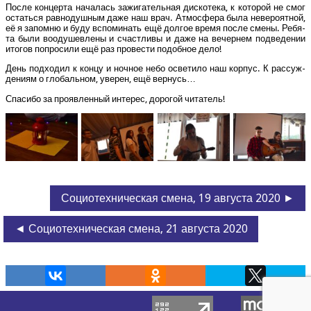
После кон­цер­та нача­лась зажи­га­тель­ная дис­ко­те­ка, к кото­рой не смог
остать­ся рав­но­душ­ным даже наш врач. Атмо­сфе­ра была неве­ро­ят­ной,
её я запом­ню и буду вспо­ми­нать ещё дол­гое вре­мя после сме­ны. Ребя­
та были вооду­шев­ле­ны и счаст­ли­вы и даже на вечер­нем под­ве­де­нии
ито­гов попро­си­ли ещё раз про­ве­сти подоб­ное дело!
День под­хо­дил к кон­цу и ноч­ное небо осве­ти­ло наш кор­пус. К рас­суж­
де­ни­ям о гло­баль­ном, уве­рен, ещё вернусь…
Спа­си­бо за про­яв­лен­ный инте­рес, доро­гой читатель!
Социотехническая смена, 19 августа 2020 ►
◄ Социотехническая смена, 21 августа 2020