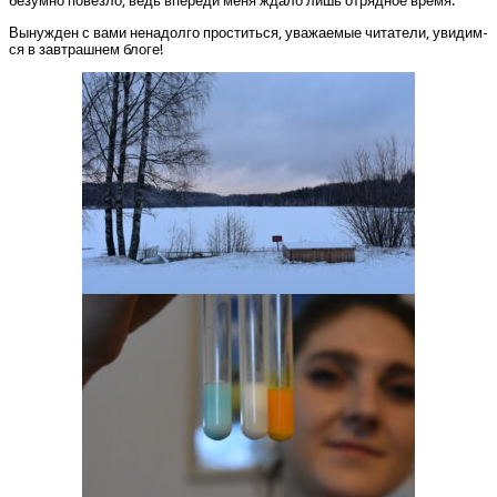
безум­но повез­ло, ведь впе­ре­ди меня жда­ло лишь отряд­ное время.
Вынуж­ден с вами нена­дол­го про­стить­ся, ува­жа­е­мые чита­те­ли, уви­дим­
ся в зав­траш­нем блоге!