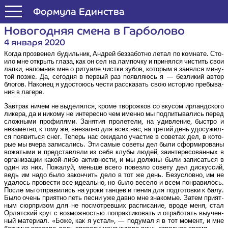
Формула Единства
Ново­год­няя сме­на в Гарболово
4 января 2020
Когда про­зве­нел будиль­ник, Андрей без­за­бот­но летал по ком­на­те. Сто­
и­ло мне открыть гла­за, как он сел на лам­поч­ку и при­нял­ся чистить свои
лап­ки, напом­нив мне о ритуа­ле чист­ки зубов, кото­рым я занял­ся мину­
той поз­же. Да, сего­дня в пер­вый раз появ­ля­юсь я — без­ли­кий автор
бло­гов. Нако­нец я удо­сто­юсь чести рас­ска­зать свою исто­рию пре­бы­ва­
ния в лагере.
Зав­трак ничем не выде­лял­ся, кро­ме тво­рож­ков со вку­сом ирланд­ско­го
лике­ра, да и нико­му не инте­рес­но чем имен­но мы под­пи­ты­ва­лись перед
слож­ны­ми про­фи­ля­ми. Заня­тия про­ле­те­ли, на удив­ле­ние, быст­ро и
неза­мет­но, к тому же, вне­зап­но для всех нас, на тре­тий день удо­су­жил­
ся появить­ся снег. Теперь нас ожи­да­ло уча­стие в сове­тах дел, в кото­
рые мы вче­ра запи­са­лись. Эти самые сове­ты дел были сфор­ми­ро­ва­ны
вожа­ты­ми и пред­став­ля­ли из себя клу­бы людей, заин­те­ре­со­ван­ных в
орга­ни­за­ции какой-либо актив­но­сти, и мы долж­ны были запи­сать­ся в
один из них. Пожа­луй, мень­ше все­го повез­ло сове­ту дел дис­кус­сий,
ведь им надо было закон­чить дело в тот же день. Без­услов­но, им не
уда­лось про­ве­сти все иде­аль­но, но было весе­ло и всем понра­ви­лось.
После мы отпра­ви­лись на уро­ки тан­цев и пения для под­го­тов­ки к балу.
Было очень при­ят­но петь пес­ни уже дав­но мне зна­ко­мые. Затем при­ят­
ным сюр­при­зом для не посмот­рев­ших рас­пи­са­ние, вро­де меня, стал
Орлят­ский круг с воз­мож­но­стью попрак­ти­ко­вать и отра­бо­тать выучен­
ный мате­ри­ал. «Боже, как я устал», — поду­мал я в тот момент, и мне