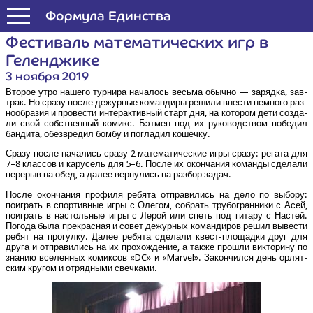
Формула Единства
Фести­валь мате­ма­ти­че­ских игр в
Геленджике
3 ноября 2019
Вто­рое утро наше­го тур­ни­ра нача­лось весь­ма обыч­но — заряд­ка, зав­
трак. Но сра­зу после дежур­ные коман­ди­ры реши­ли вне­сти немно­го раз­
но­об­ра­зия и про­ве­сти интер­ак­тив­ный старт дня, на кото­ром дети созда­
ли свой соб­ствен­ный комикс. Бэт­мен под их руко­вод­ством побе­дил
бан­ди­та, обез­вре­дил бом­бу и погла­дил кошечку.
Сра­зу после нача­лись сра­зу 2 мате­ма­ти­че­ские игры сра­зу: рега­та для
7–8 клас­сов и кару­сель для 5–6. После их окон­ча­ния коман­ды сде­ла­ли
пере­рыв на обед, а далее вер­ну­лись на раз­бор задач.
После окон­ча­ния про­фи­ля ребя­та отпра­ви­лись на дело по выбо­ру:
поиг­рать в спор­тив­ные игры с Оле­гом, собрать тру­бо­гран­ни­ки с Асей,
поиг­рать в настоль­ные игры с Лерой или спеть под гита­ру с Настей.
Пого­да была пре­крас­ная и совет дежур­ных коман­ди­ров решил выве­сти
ребят на про­гул­ку. Далее ребя­та сде­ла­ли квест-пло­щад­ки друг для
дру­га и отпра­ви­лись на их про­хож­де­ние, а так­же про­шли вик­то­ри­ну по
зна­нию все­лен­ных комик­сов «DC» и «Marvel». Закон­чил­ся день орлят­
ским кру­гом и отряд­ны­ми свечками.