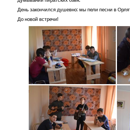
День закон­чил­ся душев­но: мы пели пес­ни в Орлят­с
До новой встречи!