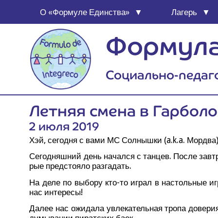
О «Фор­му­ле Единства»
Лагерь
Формула
Социально-педаг
Лет­няя сме­на в Гарбол
2 июля 2019
Хэй, сего­дня с вами МС Сол­ныш­ки (a.k.a. Мордва)
Сего­дняш­ний день начал­ся с тан­цев. После зав­тр
рые пред­сто­я­ло разгадать.
На деле по выбо­ру кто-то играл в настоль­ные игр
нас интересы!
Далее нас ожи­да­ла увле­ка­тель­ная тро­па дове­р
ду­мы­ва­нии пират­ских баек.