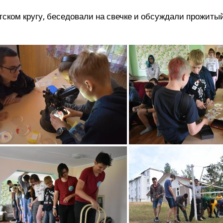
ком кру­гу, бесе­до­ва­ли на свеч­ке и обсуж­да­ли про­жи­ты