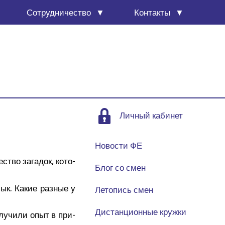
Сотруд­ни­че­ство
Кон­так­ты
Личный кабинет
Новости ФЕ
­ство зага­док, кото­
Блог со смен
зык. Какие раз­ные у
Летопись смен
Дистанционные кружки
лу­чи­ли опыт в при­