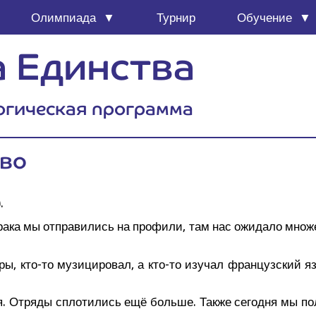
Олим­пи­а­да
Тур­нир
Обу­че­ние
 Единства
огическая программа
ово
.
а­ка мы отпра­ви­лись на про­фи­ли, там нас ожи­да­ло мно­же
ы, кто-то музи­ци­ро­вал, а кто-то изу­чал фран­цуз­ский я
ия. Отря­ды спло­ти­лись ещё боль­ше. Так­же сего­дня мы по