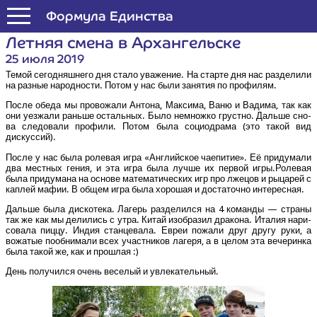
Формула Единства
Лет­няя сме­на в Архангельске
25 июля 2019
Темой сего­дняш­не­го дня ста­ло ува­же­ние. На стар­те дня нас раз­де­ли­ли
на раз­ные народ­но­сти. Потом у нас были заня­тия по профилям.
После обе­да мы про­во­жа­ли Анто­на, Мак­си­ма, Ваню и Вади­ма, так как
они уез­жа­ли рань­ше осталь­ных. Было немнож­ко груст­но. Даль­ше сно­
ва сле­до­ва­ли про­фи­ли. Потом была соци­одра­ма (это такой вид
дискуссий).
После у нас была роле­вая игра «Англий­ское чае­пи­тие». Её при­ду­ма­ли
два мест­ных гения, и эта игра была луч­ше их пер­вой игры.Ролевая
была при­ду­ма­на на осно­ве мате­ма­ти­че­ских игр про лже­цов и рыца­рей с
кап­лей мафии. В общем игра была хоро­шая и доста­точ­но интересная.
Даль­ше была дис­ко­те­ка. Лагерь раз­де­лил­ся на 4 коман­ды — стра­ны
так же как мы дели­лись с утра. Китай изоб­ра­зил дра­ко­на. Ита­лия нари­
со­ва­ла пиц­цу. Индия стан­це­ва­ла. Евреи пожа­ли друг дру­гу руки, а
вожа­тые пооб­ни­ма­ли всех участ­ни­ков лаге­ря, а в целом эта вече­рин­ка
была такой же, как и прошлая :)
День полу­чил­ся очень весе­лый и увлекательный.