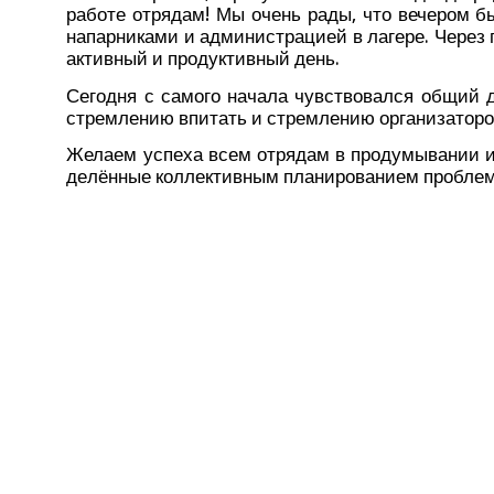
рабо­те отря­дам! Мы очень рады, что вече­ром был
напар­ни­ка­ми и адми­ни­стра­ци­ей в лаге­ре. Чере
актив­ный и про­дук­тив­ный день.
Сего­дня с само­го нача­ла чув­ство­вал­ся общий д
стрем­ле­нию впи­тать и стрем­ле­нию орга­ни­за­то­
Жела­ем успе­ха всем отря­дам в про­ду­мы­ва­нии 
де­лён­ные кол­лек­тив­ным пла­ни­ро­ва­ни­ем про­бл