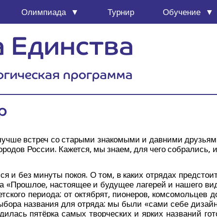
Олим­пи­а­да
Тур­нир
Обу­че­ние
 Единства
огическая программа
р
 луч­ше встреч со ста­ры­ми зна­ко­мы­ми и дав­ни­ми дру­зья
горо­дов Рос­сии. Кажет­ся, мы зна­ем, для чего собра­лись, 
­ся и без мину­ты покоя. О том, в каких отря­дах пред­сто­и
ра «Про­шлое, насто­я­щее и буду­щее лаге­рей и наше­го вид
ско­го пери­о­да: от октяб­рят, пио­не­ров, ком­со­моль­цев д
 выбо­ра назва­ния для отря­да: мы были «сами себе дизай­
роди­лась пятёр­ка самых твор­че­ских и ярких назва­ний гот