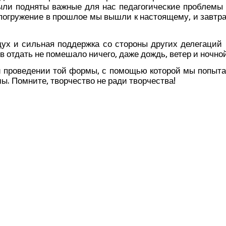
и под­ня­ты важ­ные для нас педа­го­ги­че­ские про­бле­мы
з погру­же­ние в про­шлое мы вышли к насто­я­ще­му, и зав­т
ух и силь­ная под­держ­ка со сто­ро­ны дру­гих деле­га­ций
ров отдать не поме­ша­ло ниче­го, даже дождь, ветер и ноч­но
и про­ве­де­нии той фор­мы, с помо­щью кото­рой мы попы­т
е­мы. Помни­те, твор­че­ство не ради творчества!