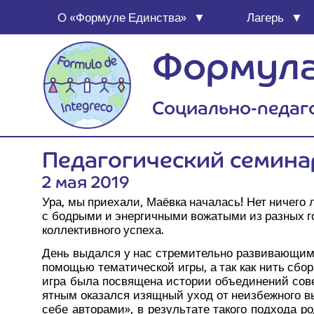
О «Фор­му­ле Единства»
Лагерь
Формула
Социально-педаг
Педа­го­ги­че­ский семина
2 мая 2019
Ура, мы при­е­ха­ли, Маёв­ка нача­лась! Нет ниче­го
с бод­ры­ми и энер­гич­ны­ми вожа­ты­ми из раз­ных 
кол­лек­тив­но­го успеха.
День выдал­ся у нас стре­ми­тель­но раз­ви­ва­ю­щим
помо­щью тема­ти­че­ской игры, а так как нить сбо­
игра была посвя­ще­на исто­рии объ­еди­не­ний совет­
ят­ным ока­зал­ся изящ­ный уход от неиз­беж­но­го
себе авто­ра­ми», в резуль­та­те тако­го под­хо­да 