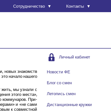
Сотруд­ни­че­ство
Кон­так­ты
Личный кабинет
­ми, новых зна­комств
Новости ФЕ
и это нача­ло наше­го
Блог со смен
т жить, мы узна­ли с
Летопись смен
е­ния это­го места»,
о ком­му­на­ров. При­
не­ра­ми» и «не сами
Дистанционные кружки
о­вым к сов­мест­ной