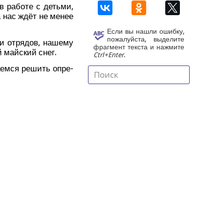
 в рабо­те с детьми,
ра нас ждёт не менее
Если вы нашли ошибку,
пожалуйста, выделите
 и отря­дов, наше­му
фрагмент текста и нажмите
й май­ский снег.
Ctrl+Enter
.
а­ем­ся решить опре­