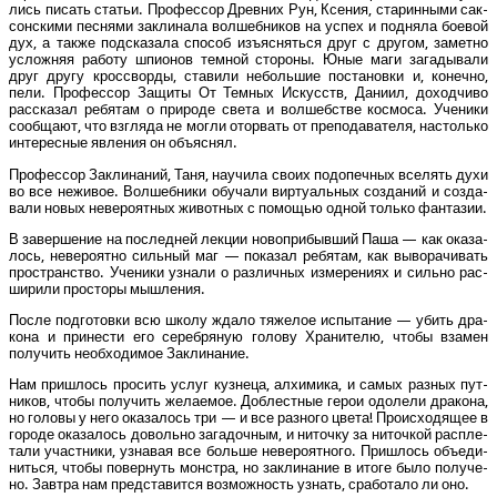
лись писать ста­тьи. Про­фес­сор Древ­них Рун, Ксе­ния, ста­рин­ны­ми сак­
сон­ски­ми пес­ня­ми закли­на­ла вол­шеб­ни­ков на успех и под­ня­ла бое­вой
дух, а так­же под­ска­за­ла спо­соб изъ­яс­нять­ся друг с дру­гом, замет­но
услож­няя рабо­ту шпи­о­нов тем­ной сто­ро­ны. Юные маги зага­ды­ва­ли
друг дру­гу кросс­вор­ды, ста­ви­ли неболь­шие поста­нов­ки и, конеч­но,
пели. Про­фес­сор Защи­ты От Тем­ных Искусств, Дани­ил, доход­чи­во
рас­ска­зал ребя­там о при­ро­де све­та и вол­шеб­стве кос­мо­са. Уче­ни­ки
сооб­ща­ют, что взгля­да не мог­ли ото­рвать от пре­по­да­ва­те­ля, настоль­ко
инте­рес­ные явле­ния он объяснял.
Про­фес­сор Закли­на­ний, Таня, научи­ла сво­их под­опеч­ных все­лять духи
во все нежи­вое. Вол­шеб­ни­ки обу­ча­ли вир­ту­аль­ных созда­ний и созда­
ва­ли новых неве­ро­ят­ных живот­ных с помо­щью одной толь­ко фантазии.
В завер­ше­ние на послед­ней лек­ции ново­при­быв­ший Паша — как ока­за­
лось, неве­ро­ят­но силь­ный маг — пока­зал ребя­там, как выво­ра­чи­вать
про­стран­ство. Уче­ни­ки узна­ли о раз­лич­ных изме­ре­ни­ях и силь­но рас­
ши­ри­ли про­сто­ры мышления.
После под­го­тов­ки всю шко­лу жда­ло тяже­лое испы­та­ние — убить дра­
ко­на и при­не­сти его сереб­ря­ную голо­ву Хра­ни­те­лю, что­бы вза­мен
полу­чить необ­хо­ди­мое Заклинание.
Нам при­шлось про­сить услуг куз­не­ца, алхи­ми­ка, и самых раз­ных пут­
ни­ков, что­бы полу­чить жела­е­мое. Доб­лест­ные герои одо­ле­ли дра­ко­на,
но голо­вы у него ока­за­лось три — и все раз­но­го цве­та! Про­ис­хо­дя­щее в
горо­де ока­за­лось доволь­но зага­доч­ным, и ниточ­ку за ниточ­кой рас­пле­
та­ли участ­ни­ки, узна­вая все боль­ше неве­ро­ят­но­го. При­шлось объ­еди­
нить­ся, что­бы повер­нуть мон­стра, но закли­на­ние в ито­ге было полу­че­
но. Зав­тра нам пред­ста­вит­ся воз­мож­ность узнать, сра­бо­та­ло ли оно.