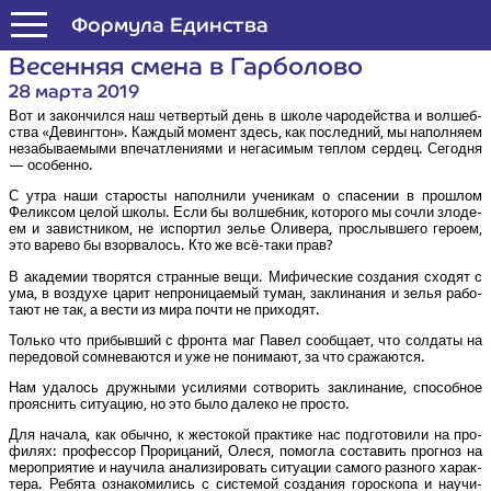
Формула Единства
Весен­няя сме­на в Гарболово
28 марта 2019
Вот и закон­чил­ся наш чет­вер­тый день в шко­ле чаро­дей­ства и вол­шеб­
ства «Девинг­тон». Каж­дый момент здесь, как послед­ний, мы напол­ня­ем
неза­бы­ва­е­мы­ми впе­чат­ле­ни­я­ми и нега­си­мым теп­лом сер­дец. Сего­дня
— особенно.
С утра наши ста­ро­сты напол­ни­ли уче­ни­кам о спа­се­нии в про­шлом
Фелик­сом целой шко­лы. Если бы вол­шеб­ник, кото­ро­го мы сочли зло­де­
ем и завист­ни­ком, не испор­тил зелье Оли­ве­ра, про­слыв­ше­го геро­ем,
это варе­во бы взо­рва­лось. Кто же всё-таки прав?
В ака­де­мии тво­рят­ся стран­ные вещи. Мифи­че­ские созда­ния схо­дят с
ума, в воз­ду­хе царит непро­ни­ца­е­мый туман, закли­на­ния и зелья рабо­
та­ют не так, а вести из мира почти не приходят.
Толь­ко что при­быв­ший с фрон­та маг Павел сооб­ща­ет, что сол­да­ты на
пере­до­вой сомне­ва­ют­ся и уже не пони­ма­ют, за что сражаются.
Нам уда­лось друж­ны­ми уси­ли­я­ми сотво­рить закли­на­ние, спо­соб­ное
про­яс­нить ситу­а­цию, но это было дале­ко не просто.
Для нача­ла, как обыч­но, к жесто­кой прак­ти­ке нас под­го­то­ви­ли на про­
фи­лях: про­фес­сор Про­ри­ца­ний, Оле­ся, помог­ла соста­вить про­гноз на
меро­при­я­тие и научи­ла ана­ли­зи­ро­вать ситу­а­ции само­го раз­но­го харак­
те­ра. Ребя­та озна­ко­ми­лись с систе­мой созда­ния горо­ско­па и научи­