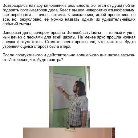
Воз­вра­ща­ясь на пару мгно­ве­ний в реаль­ность, хочет­ся от души побла­
го­да­рить орга­ни­за­то­ров дела. Квест вышел неве­ро­ят­но атмо­сфер­ным,
все пер­со­на­жи — очень ярки­ми. К сожа­ле­нию, игрой про­ник­лись не
все, но, без­услов­но, ее мож­но назвать одним из уди­ви­тель­ней­ших
собы­тий смены.
Завер­шая день, вече­ром про­шла Вол­шеб­ная Лам­па — теп­лый и уют­
ный вечер с пес­ня­ми для всей шко­лы. Не менее ярко про­шла ноч­ная
свеч­ка факуль­те­тов. Столь­ко все­го про­изо­шло, что кажет­ся, буд­то
утрен­няя сцен­ка ста­рост была вчера.
После про­дук­тив­но­го и дей­стви­тель­но вол­шеб­но­го дня шко­ла засы­па­
ет. Инте­рес­но, что будет завтра?