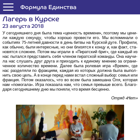
Формула Единства
Лагерь в Курске
23 августа 2018
У сего­дняш­не­го дня была тема «цен­ность вре­ме­ни», поэто­му мы цени­
ли каж­дую секун­ду, что­бы хоро­шо про­ве­сти его. Мы вспо­ми­на­ли о
собы­ти­ях 75-лет­ней дав­но­сти в день бит­вы на Кур­ской дуге. Про­фи­ли,
как обыч­но, были инте­рес­ные, но они бли­зят­ся к кон­цу и, как факт, ста­
но­вят­ся слож­нее. Потом мы игра­ли в «Пират­ский бриг», где каж­дый из
нас пытал­ся пред­ста­вить себя чле­ном пират­ской коман­ды. Она научи­
ла нас слу­шать друг дру­га и при­хо­дить к еди­но­му мне­нию за огра­ни­
чен­ное коли­че­ство вре­ме­ни. Далее была роле­вая игра «Вре­мя», где
нас раз­де­ля­ли по фрак­ци­ям, каж­дая из кото­рых долж­на была выпол­
нить свою цель. А в кон­це перед нами встал слож­ный выбор: семья или
фрак­ция. Потом ока­за­лось, что во всем была заме­ша­на Оля, кото­рая
нам «помо­га­ла». Игра пока­за­ла нам, что семья пре­вы­ше все­го. Бла­го­
да­ря сего­дняш­не­му дню мы поня­ли, что вре­мя бесценно.
Отряд «Нет»