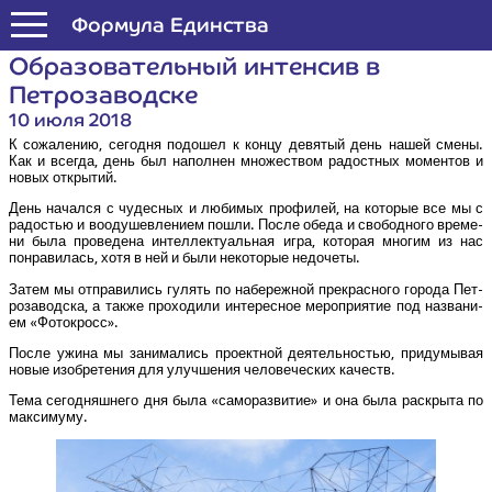
Формула Единства
Обра­зо­ва­тель­ный интен­сив в
Петрозаводске
10 июля 2018
К сожа­ле­нию, сего­дня подо­шел к кон­цу девя­тый день нашей сме­ны.
Как и все­гда, день был напол­нен мно­же­ством радост­ных момен­тов и
новых открытий.
День начал­ся с чудес­ных и люби­мых про­фи­лей, на кото­рые все мы с
радо­стью и вооду­шев­ле­ни­ем пошли. После обе­да и сво­бод­но­го вре­ме­
ни была про­ве­де­на интел­лек­ту­аль­ная игра, кото­рая мно­гим из нас
понра­ви­лась, хотя в ней и были неко­то­рые недочеты.
Затем мы отпра­ви­лись гулять по набе­реж­ной пре­крас­но­го горо­да Пет­
ро­за­вод­ска, а так­же про­хо­ди­ли инте­рес­ное меро­при­я­тие под назва­ни­
ем «Фото­кросс».
После ужи­на мы зани­ма­лись про­ект­ной дея­тель­но­стью, при­ду­мы­вая
новые изоб­ре­те­ния для улуч­ше­ния чело­ве­че­ских качеств.
Тема сего­дняш­не­го дня была «само­раз­ви­тие» и она была рас­кры­та по
максимуму.