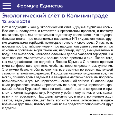
Формула Единства
Эко­ло­ги­че­ский слёт в Калининграде
12 июля 2018
Вот и под­хо­дит к кон­цу эко­ло­ги­че­ский слёт «Дру­зья Курш­ской косы».
Все очень вол­ну­ют­ся и гото­вят­ся к пре­зен­та­ции про­ек­тов, и поэто­му
почти весь день мы потра­ти­ли на под­го­тов­ку сво­их работ. Кто-то дора­
ба­ты­вал пла­кат про охра­ня­е­мых насе­ко­мых НП «Курш­ская коса», дру­
гие доде­лы­ва­ли гер­ба­рий, неко­то­рые гото­ви­ли свою речь. У нас есть
про­ек­ты про Бал­тий­ское море и про наро­ды, живу­щие воз­ле него, про
основ­ные про­бле­мы моря, такие как, напри­мер, мусор, выки­ды­ва­е­мый в
воду. Как ока­за­лось, наи­бо­лее слож­ным делом ока­зал­ся гер­ба­рий. На
этот про­цесс мы потра­ти­ли боль­ше все­го вре­ме­ни и сил. После того,
как мы дора­бо­та­ли все недо­чё­ты, Лари­са Юрьев­на Стан­чен­ко про­ве­ла
мини-кон­фе­рен­цию для того, что­бы мы поре­пе­ти­ро­ва­ли выступ­ле­ния.
Это нуж­но было, что­бы исклю­чить все замин­ки во вре­мя насто­я­щей
заклю­чи­тель­ной кон­фе­рен­ции. И когда мы нако­нец-то сде­ла­ли всё, что
мог­ли, при­шло вре­мя отды­ха! На вечер­нем мастер-клас­се мы попро­бо­
ва­ли акри­лом и гуа­шью нари­со­вать неболь­шой пей­заж. Сна­ча­ла надо
было раз­ри­со­вать кам­ни и пре­вра­тить их в сов, затем нари­со­вать кра­
си­вый пей­заж Курш­ской косы на неболь­шой пла­стин­ке дере­ва и при­
кле­ить кам­ни на дере­вяш­ку. Рисун­ки у ребят полу­чи­лись очень кра­си­
вы­ми и инте­рес­ны­ми. Наш день закон­чил­ся, и все с вол­не­ни­ем ждут
зав­тра, ведь день обе­ща­ет быть вол­ни­тель­ным, инте­рес­ным и одно­
вре­мен­но груст­ным, пото­му что нам всем пред­сто­ит попро­щать­ся друг
с другом.