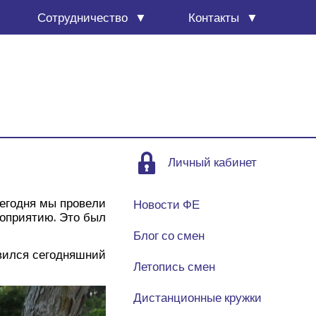
Сотруд­ни­че­ство
Кон­так­ты
Личный кабинет
его­дня мы про­ве­ли
Новости ФЕ
ро­при­я­тию. Это был
Блог со смен
вил­ся сего­дняш­ний
Летопись смен
Дистанционные кружки