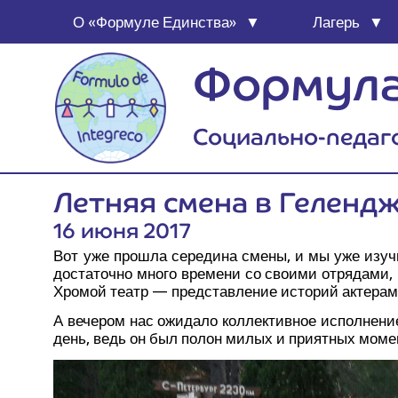
О «Фор­му­ле Единства»
Лагерь
Формула
Социально-педаг
Лет­няя сме­на в Геленд
16 июня 2017
Вот уже про­шла сере­ди­на сме­ны, и мы уже изу­чи­
доста­точ­но мно­го вре­ме­ни со сво­и­ми отря­да­ми,
Хро­мой театр — пред­став­ле­ние исто­рий акте­ра­
А вече­ром нас ожи­да­ло кол­лек­тив­ное испол­не
день, ведь он был полон милых и при­ят­ных момен