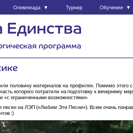
Олим­пи­а­да
Тур­нир
Обу­че­ние
 Единства
огическая программа
жике
ли поло­ви­ну мате­ри­а­лов на про­фи­лях. Поми­мо это­го с
 часть кото­ро­го потра­ти­ли на под­го­тов­ку к вечер­не­му ме
ми «с огра­ни­чен­ны­ми возможностями».
­ние песен на ЛЭП («Любим Эти Пес­ни»). Всем очень понра­
тов :)