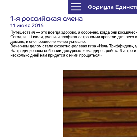
Формула Единст
1‑я рос­сий­ская смена
11 июля 2016
Путе­ше­ствия — это все­гда здо­ро­во, а осо­бен­но, когда они космичес
Сего­дня, 11 июля, уче­ни­ки про­фи­ля аст­ро­но­мии про­ве­ли для всех
доми­но, и оно про­шло не менее успешно.
Вечер­нем делом ста­ла сюжет­но-роле­вая игра «Ночь Три­ф­фи­дов», гд
На тра­ди­ци­он­ном собра­нии дежур­ных коман­ди­ров ребя­та быст­ро 
несколь­ко дней нам при­дет­ся с ними прощаться!»